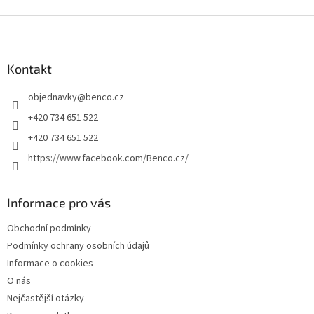
Z
á
p
a
Kontakt
t
objednavky
@
benco.cz
í
+420 734 651 522
+420 734 651 522
https://www.facebook.com/Benco.cz/
Informace pro vás
Obchodní podmínky
Podmínky ochrany osobních údajů
Informace o cookies
O nás
Nejčastější otázky