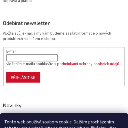
Doprava a platba
Odebírat newsletter
Vložte svůj e-mail a my vám budeme zasílat informace o nových
produktech na našem e-shopu.
E-mail
Vložením e-mailu souhlasíte s
podmínkami ochrany osobních údajů
PŘIHLÁSIT SE
Novinky
Celoplastové pletivo Polynet – univerzální pomocník pro
zahradu, chov i domácnost
Tento web používá soubory cookie. Dalším procházením