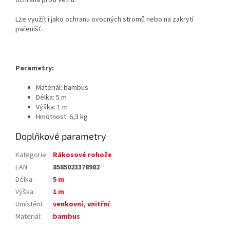
ochrana proti větru.
Lze využít i jako ochranu ovocných stromů nebo na zakrytí
pařenišť.
Parametry:
Materiál: bambus
Délka: 5 m
Výška: 1 m
Hmotnost: 6,3 kg
Doplňkové parametry
Kategorie
:
Rákosové rohože
EAN
:
8585023378982
Délka
:
5 m
Výška
:
1 m
Umístění
:
venkovní
,
vnitřní
Materiál
:
bambus