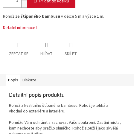
Přidat do košíku
Rohož ze
štípaného bambusu
v délce 5 m a výšce 1 m.
Detailní informace
ZEPTAT SE
HLÍDAT
SDÍLET
Popis
Diskuze
Detailní popis produktu
Rohož z kvalitního štípaného bambusu. Rohož je lehká a
vhodná do exteriéru a interiéru.
Pomůže Vám ochránit a zachovat Vaše soukromí. Zastíní místa,
kam nechcete aby pražilo sluníčko. Rohož slouží i jako skvělá