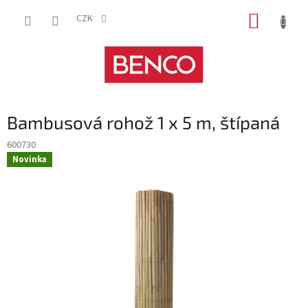
Přejít
NÁKUP
na
CZK
obsah
KOŠÍK
Bambusová rohož 1 x 5 m, štípaná
600730
Novinka