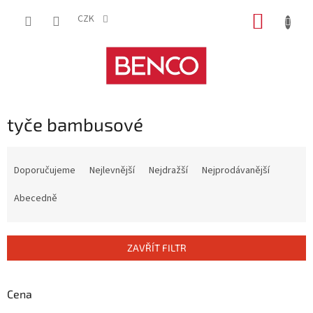
Přejít
NÁKUP
na
CZK
obsah
KOŠÍK
tyče bambusové
Ř
a
Doporučujeme
Nejlevnější
Nejdražší
Nejprodávanější
z
e
Abecedně
n
í
p
ZAVŘÍT FILTR
r
o
d
Cena
u