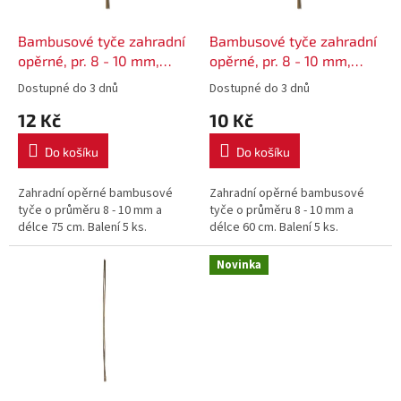
r
o
d
Bambusové tyče zahradní
Bambusové tyče zahradní
u
opěrné, pr. 8 - 10 mm,
opěrné, pr. 8 - 10 mm,
k
délka 75 cm - 5 ks
délka 60 cm - 5 ks
Dostupné do 3 dnů
Dostupné do 3 dnů
t
12 Kč
10 Kč
ů
Do košíku
Do košíku
Zahradní opěrné bambusové
Zahradní opěrné bambusové
tyče o průměru 8 - 10 mm a
tyče o průměru 8 - 10 mm a
délce 75 cm. Balení 5 ks.
délce 60 cm. Balení 5 ks.
Novinka