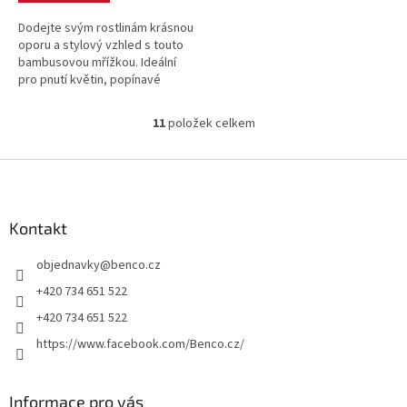
Dodejte svým rostlinám krásnou
oporu a stylový vzhled s touto
bambusovou mřížkou. Ideální
pro pnutí květin, popínavé
rostliny i bylinky – doma, na
balkoně nebo na zahradě.
11
položek celkem
O
v
l
Z
á
á
d
p
a
a
Kontakt
c
t
í
objednavky
@
benco.cz
í
p
r
+420 734 651 522
v
+420 734 651 522
k
y
https://www.facebook.com/Benco.cz/
v
ý
p
Informace pro vás