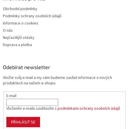
i
s
Obchodní podmínky
u
Podmínky ochrany osobních údajů
Informace o cookies
O nás
Nejčastější otázky
Doprava a platba
Odebírat newsletter
Vložte svůj e-mail a my vám budeme zasílat informace o nových
produktech na našem e-shopu.
E-mail
Vložením e-mailu souhlasíte s
podmínkami ochrany osobních údajů
PŘIHLÁSIT SE