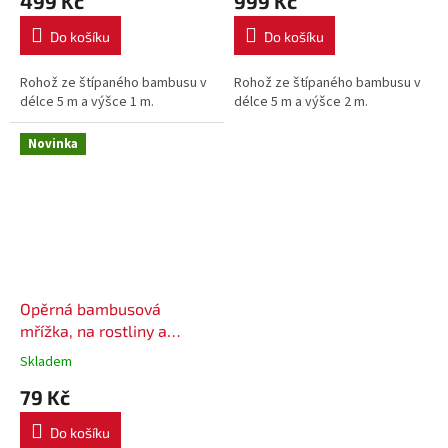
499 Kč
999 Kč
Do košíku
Do košíku
Rohož ze štípaného bambusu v
Rohož ze štípaného bambusu v
délce 5 m a výšce 1 m.
délce 5 m a výšce 2 m.
Novinka
Opěrná bambusová
mřížka, na rostliny a
květiny, 45 x 23 cm, sada 3
Skladem
ks
79 Kč
Do košíku