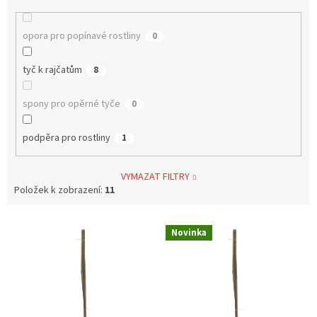
opora pro popínavé rostliny
0
tyč k rajčatům
8
spony pro opěrné tyče
0
podpěra pro rostliny
1
VYMAZAT FILTRY
Položek k zobrazení:
11
V
Novinka
ý
p
i
s
p