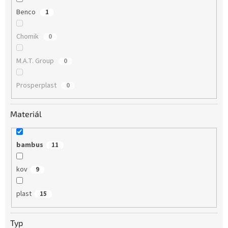
Benco
1
Chomik
0
M.A.T. Group
0
Prosperplast
0
Materiál
bambus
11
kov
9
plast
15
Typ