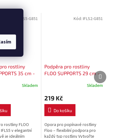
Kód:
IFLS5-G851
Kód:
IFLS2-G851
lasím
ro rostliny
Podpěra pro rostliny
PPORTS 35 cm -
FLOO SUPPORTS 29 cm -
Další
Další
produkt
produkt
elená
barva: zelená
Skladem
Skladem
219 Kč
šíku
Do košíku
o rostliny FLOO
Opora pro popínavé rostliny
FLS5 v elegantní
Floo – flexibilní podpora pro
vě je ideálním
každý typ rostliny Vytvořte