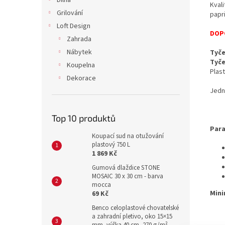
Dílna
Kval
Grilování
papr
Loft Design
DOP
Zahrada
Nábytek
Tyč
Tyč
Koupelna
Plas
Dekorace
Jedn
Top 10 produktů
Para
Koupací sud na otužování
plastový 750 L
1 869 Kč
Gumová dlaždice STONE
MOSAIC 30 x 30 cm - barva
mocca
Mini
69 Kč
Benco celoplastové chovatelské
a zahradní pletivo, oko 15×15