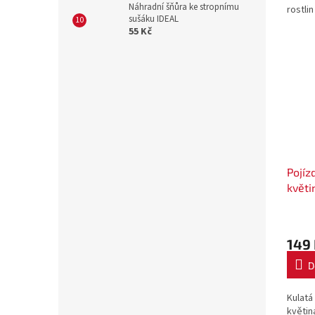
Náhradní šňůra ke stropnímu
rostli
sušáku IDEAL
záhon
55 Kč
Nejenž
sklízení
Pojíz
květi
29 cm
S433
149
D
Kulatá
květin