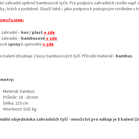
itní zahradní opěrné bambusové tyče. Pro podporu zahradních rostlin např. r
iky, hrách a podobné. Slouží také i jako podpora k pokojovým rostlinám v k
ORUČUJEME:
e
zahradní –
kov / plast
⇒ zde
e
zahradní –
bambusové
⇒ zde
tové
spony
k upevnění
⇒ zde
o balení obsahuje 2 kusy bambusových tyčí.
Přírodní materiál -
bambus
.
metry:
Materiál: bambus
Průměr: 18 - 20 mm
Délka: 210 cm
Hmotnost: 0,61 kg
mální objednávka zahradních tyčí - množství pro nákup je 5 balení (10