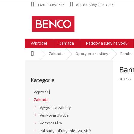
Přejít
+420 734 651 522
objednavky@benco.cz
na
obsah
Výprodej
Zahrada
Nádoby a sudy na vodu
Domů
Zahrada
Opory pro rostliny
Bambuso
P
Bamb
o
Přeskočit
s
307427
Kategorie
kategorie
t
r
Výprodej
a
Zahrada
n
Vyvýšené záhony
n
í
Venkovní dlažba
p
Kompostéry
a
Palisády, plůtky, pletiva, sítě