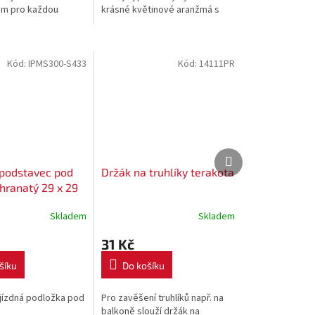
m pro každou
krásné květinové aranžmá s
terá potřebuje
oporou Floo! Tato flexibilní
ru při růstu. Díky
konstrukce nabízí pevnou
ě a pevné...
podporu...
Kód:
IPMS300-S433
Kód:
14111PR
Další
Další
produkt
produkt
 podstavec pod
Držák na truhlíky terakota
hranatý 29 x 29
va antracit S433
Skladem
Skladem
31 Kč
šíku
Do košíku
jízdná podložka pod
Pro zavěšení truhlíků např. na
balkoně slouží držák na