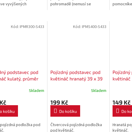
n ve vyvýšených
pohromadě (nemusí se
pomocníke
ech má své výhody.
šroubovat). Součástí setu je
rostlinu, k
e se nemusíte při pletí a
také paletka na které ohrádka
stabilní opo
...
sedí....
jemné barv
Kód:
IPMR300-S433
Kód:
IPMS400-S433
dný podstavec pod
Pojízdný podstavec pod
Pojízdný
náč kulatý, průměr
květináč hranatý 39 x 39
květináč 
 - barva antracit
cm - barva antracit S433
cm - bar
Skladem
Skladem
 Kč
199 Kč
149 Kč
o košíku
Do košíku
Do ko
 pojízdná podložka pod
Čtvercová pojízdná podložka
Hranatá po
áč.
pod květináč.
květináč.