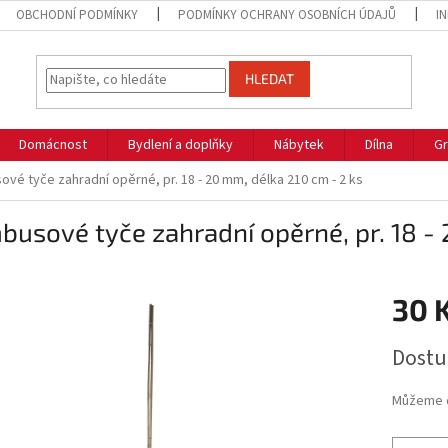
OBCHODNÍ PODMÍNKY
PODMÍNKY OCHRANY OSOBNÍCH ÚDAJŮ
I
HLEDAT
Domácnost
Bydlení a doplňky
Nábytek
Dílna
Gr
vé tyče zahradní opěrné, pr. 18 - 20 mm, délka 210 cm - 2 ks
usové tyče zahradní opěrné, pr. 18 - 
30 
Měrná
Dostu
cena:
Můžeme d