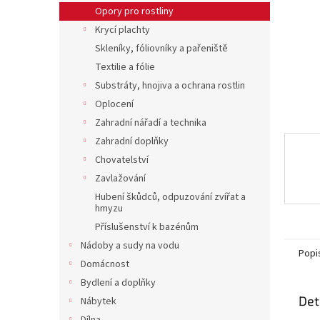
n
Opory pro rostliny
e
Krycí plachty
l
Skleníky, fóliovníky a pařeniště
Textilie a fólie
Substráty, hnojiva a ochrana rostlin
Oplocení
Zahradní nářadí a technika
Zahradní doplňky
Chovatelství
Zavlažování
Hubení škůdců, odpuzování zvířat a
hmyzu
Příslušenství k bazénům
Nádoby a sudy na vodu
Popi
Domácnost
Bydlení a doplňky
Det
Nábytek