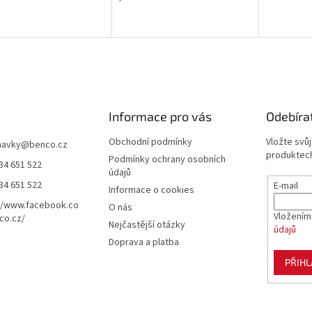
Informace pro vás
Odebíra
Obchodní podmínky
Vložte svů
navky
@
benco.cz
produktech
Podmínky ochrany osobních
34 651 522
údajů
34 651 522
E-mail
Informace o cookies
//www.facebook.co
O nás
Vložením
co.cz/
Nejčastější otázky
údajů
Doprava a platba
PŘIHL