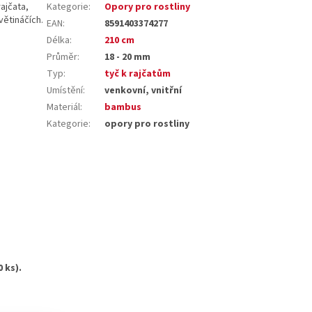
ajčata,
Kategorie
:
Opory pro rostliny
větináčích.
EAN
:
8591403374277
Délka
:
210 cm
Průměr
:
18 - 20 mm
Typ
:
tyč k rajčatům
Umístění
:
venkovní, vnitřní
Materiál
:
bambus
Kategorie
:
opory pro rostliny
 ks).