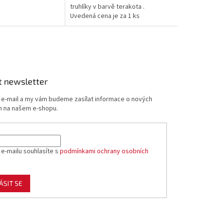
truhlíky v barvě terakota .
Uvedená cena je za 1 ks
držáku.
t newsletter
j e-mail a my vám budeme zasílat informace o nových
 na našem e-shopu.
 e-mailu souhlasíte s
podmínkami ochrany osobních
ÁSIT SE