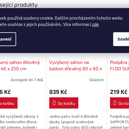
sející produkty
Kód:
VZ100-40
Kód:
VZ-80-80--D
web používá soubory cookie. Dalším procházením tohoto webu
Novinka
Novinka
jete souhlas s jejich používáním.. Více informací
zde
.
avení
Souh
šený záhon dřevěný
Vyvýšený záhon na
Podpěra p
 40 x 250 cm
balkon dřevěný 80 x 80 x
FLOO SU
20 cm - 1 patro
barva: z
Dostupné do 7 dnů
Skladem
6 Kč
839 Kč
219 Kč
o košíku
Do košíku
Do ko
cké vyvýšené záhony z
Jedno patro tvoří 4 dřevěné
Podpěra pr
ního smrkového dřeva.
desky spojené ocelovými
SUPPORTS I
ání zeleniny, bylinek i
panty . Toto patro drží celistvě
zelené bar