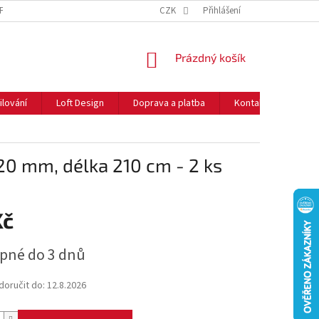
NFORMACE O COOKIES
O NÁS
CZK
NEJČASTĚJŠÍ OTÁZKY
Přihlášení
DOPRAVA 
NÁKUPNÍ
Prázdný košík
KOŠÍK
ilování
Loft Design
Doprava a platba
Kontakty
Rady
20 mm, délka 210 cm - 2 ks
Kč
pné do 3 dnů
oručit do:
12.8.2026