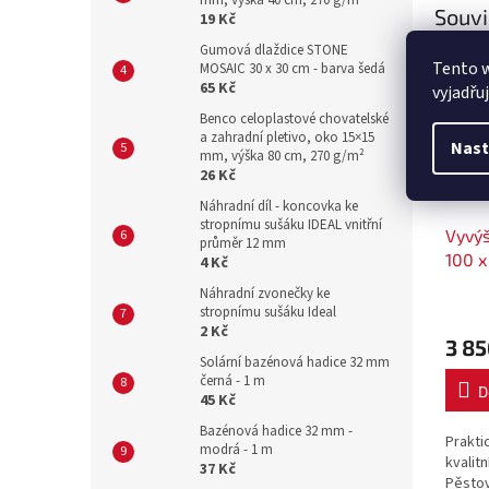
mm, výška 40 cm, 270 g/m²
Souvi
19 Kč
Gumová dlaždice STONE
Tento 
MOSAIC 30 x 30 cm - barva šedá
65 Kč
vyjadřu
Benco celoplastové chovatelské
a zahradní pletivo, oko 15×15
Nast
mm, výška 80 cm, 270 g/m²
26 Kč
Náhradní díl - koncovka ke
stropnímu sušáku IDEAL vnitřní
Vyvý
průměr 12 mm
100 x
4 Kč
Náhradní zvonečky ke
stropnímu sušáku Ideal
2 Kč
3 85
Solární bazénová hadice 32 mm
černá - 1 m
D
45 Kč
Bazénová hadice 32 mm -
Prakti
modrá - 1 m
kvalit
37 Kč
Pěstov