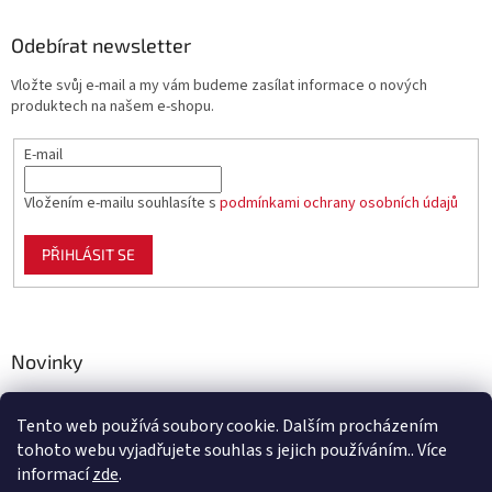
Odebírat newsletter
Vložte svůj e-mail a my vám budeme zasílat informace o nových
produktech na našem e-shopu.
E-mail
Vložením e-mailu souhlasíte s
podmínkami ochrany osobních údajů
PŘIHLÁSIT SE
Novinky
Celoplastové pletivo Polynet – univerzální pomocník pro
zahradu, chov i domácnost
Tento web používá soubory cookie. Dalším procházením
tohoto webu vyjadřujete souhlas s jejich používáním.. Více
informací
zde
.