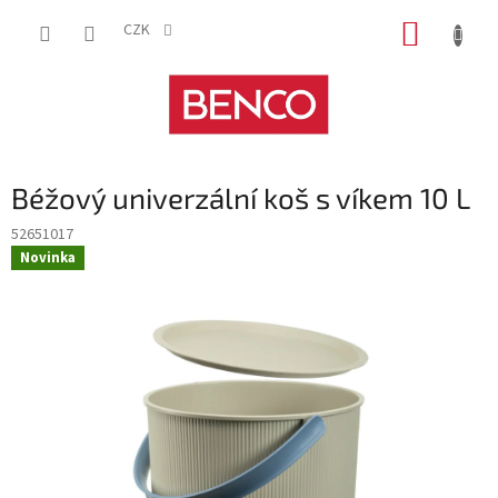
Přejít
NÁKUP
na
CZK
obsah
KOŠÍK
Béžový univerzální koš s víkem 10 L
52651017
Novinka