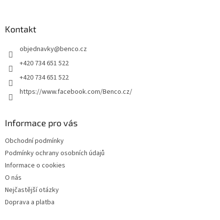
á
p
a
Kontakt
t
objednavky
@
benco.cz
í
+420 734 651 522
+420 734 651 522
https://www.facebook.com/Benco.cz/
Informace pro vás
Obchodní podmínky
Podmínky ochrany osobních údajů
Informace o cookies
O nás
Nejčastější otázky
Doprava a platba