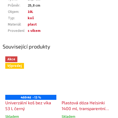
Průměr
:
25,8 cm
Objem
:
10L
Typ
:
koš
Materiál
:
plast
Provedení
:
s víkem
Související produkty
Akce
Výprodej
459 Kč
–13 %
Univerzální koš bez víka
Plastová dóza Helsinki
53 L černý
1400 ml, transparentní
víko
Skladem
Skladem