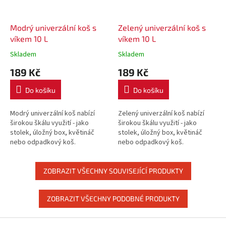
Modrý univerzální koš s
Zelený univerzální koš s
víkem 10 L
víkem 10 L
Skladem
Skladem
189 Kč
189 Kč
Do košíku
Do košíku
Modrý univerzální koš nabízí
Zelený univerzální koš nabízí
širokou škálu využití - jako
širokou škálu využití - jako
stolek, úložný box, květináč
stolek, úložný box, květináč
nebo odpadkový koš.
nebo odpadkový koš.
ZOBRAZIT VŠECHNY SOUVISEJÍCÍ PRODUKTY
ZOBRAZIT VŠECHNY PODOBNÉ PRODUKTY
Z