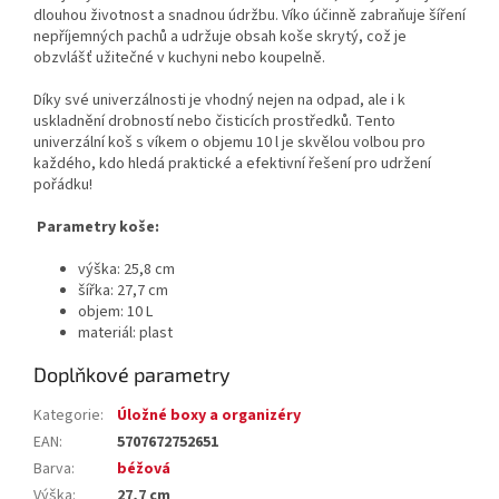
dlouhou životnost a snadnou údržbu. Víko účinně zabraňuje šíření
nepříjemných pachů a udržuje obsah koše skrytý, což je
obzvlášť užitečné v kuchyni nebo koupelně.
Díky své univerzálnosti je vhodný nejen na odpad, ale i k
uskladnění drobností nebo čisticích prostředků. Tento
univerzální koš s víkem o objemu 10 l je skvělou volbou pro
každého, kdo hledá praktické a efektivní řešení pro udržení
pořádku!
Parametry koše:
výška: 25,8 cm
šířka: 27,7 cm
objem: 10 L
materiál: plast
Doplňkové parametry
Kategorie
:
Úložné boxy a organizéry
EAN
:
5707672752651
Barva
:
béžová
Výška
:
27,7 cm