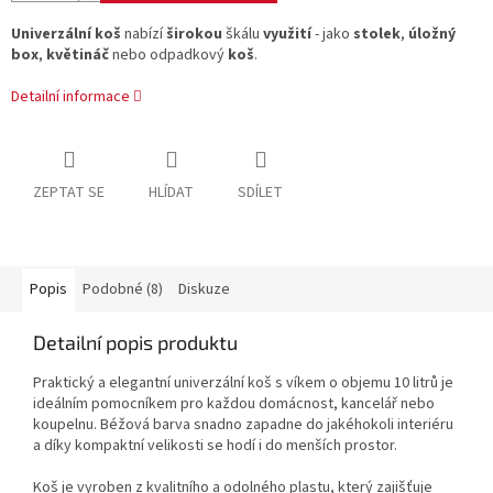
Univerzální koš
nabízí
širokou
škálu
využití
- jako
stolek
,
úložný
box
,
květináč
nebo odpadkový
koš
.
Detailní informace
ZEPTAT SE
HLÍDAT
SDÍLET
Popis
Podobné (8)
Diskuze
Detailní popis produktu
Praktický a elegantní univerzální koš s víkem o objemu 10 litrů je
ideálním pomocníkem pro každou domácnost, kancelář nebo
koupelnu. Béžová barva snadno zapadne do jakéhokoli interiéru
a díky kompaktní velikosti se hodí i do menších prostor.
Koš je vyroben z kvalitního a odolného plastu, který zajišťuje