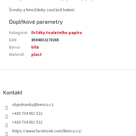
Šrouby a hmoždinky součástí balení.
Doplňkové parametry
Kategorie
:
Držáky toaletního papíru
EAN
:
8594032170265
Barva
:
bílá
Materiál
:
plast
Z
á
p
a
Kontakt
t
objednavky
@
benco.cz
í
+420 734 651 522
+420 734 651 522
https://www.facebook.com/Benco.cz/