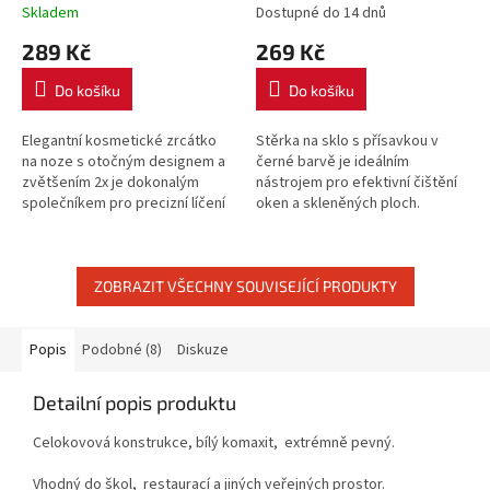
Skladem
Dostupné do 14 dnů
289 Kč
269 Kč
Do košíku
Do košíku
Elegantní kosmetické zrcátko
Stěrka na sklo s přísavkou v
na noze s otočným designem a
černé barvě je ideálním
zvětšením 2x je dokonalým
nástrojem pro efektivní čištění
společníkem pro precizní líčení
oken a skleněných ploch.
a péči o pleť, který dodá
Ergonomický design a kvalitní
vašemu prostoru moderní
gumová lišta zajišťují dokonalé...
nádech.
ZOBRAZIT VŠECHNY SOUVISEJÍCÍ PRODUKTY
Popis
Podobné (8)
Diskuze
Detailní popis produktu
Celokovová konstrukce, bílý komaxit, extrémně pevný.
Vhodný do škol, restaurací a jiných veřejných prostor.