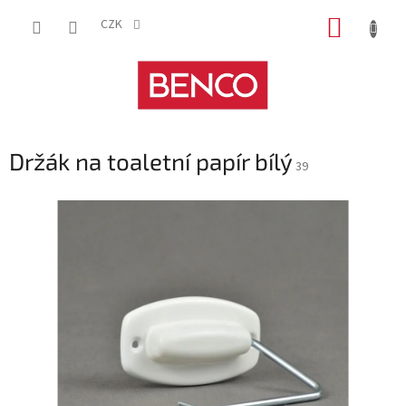
Přejít
NÁKUP
na
CZK
obsah
KOŠÍK
Držák na toaletní papír bílý
39