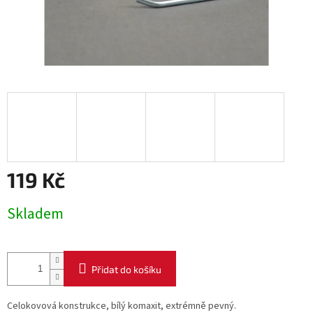
119 Kč
Měrná
Skladem
cena:
Přidat do košíku
Celokovová konstrukce, bílý komaxit, extrémně pevný.