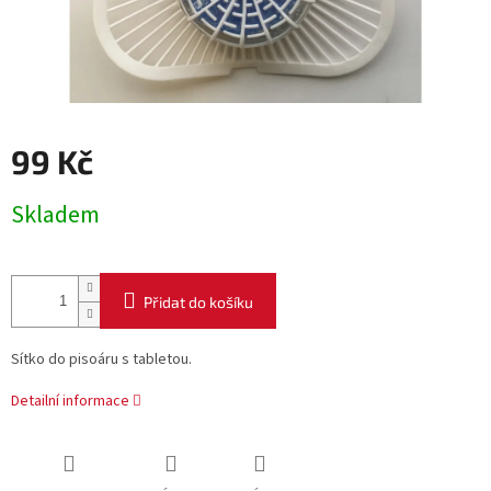
99 Kč
Měrná
Skladem
cena:
Přidat do košíku
Sítko do pisoáru s tabletou.
Detailní informace