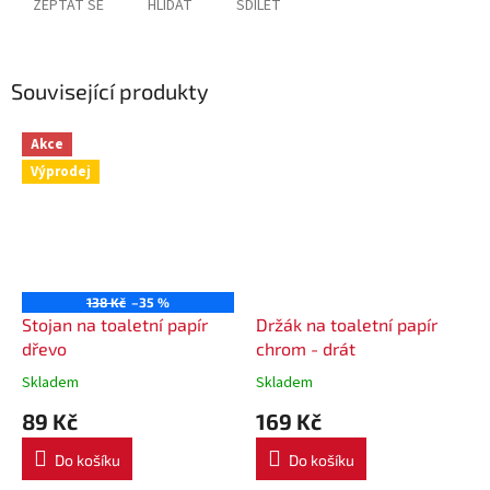
ZEPTAT SE
HLÍDAT
SDÍLET
Související produkty
Akce
Výprodej
138 Kč
–35 %
Stojan na toaletní papír
Držák na toaletní papír
dřevo
chrom - drát
Skladem
Skladem
89 Kč
169 Kč
Do košíku
Do košíku