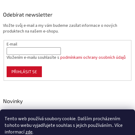
Odebírat newsletter
Vložte svůj e-mail a my vám budeme zasílat informace o nových
produktech na našem e-shopu.
E-mail
Vložením e-mailu souhlasíte s
podmínkami ochrany osobních údajů
PŘIHLÁSIT SE
Novinky
Celoplastové pletivo Polynet – univerzální pomocník pro
zahradu, chov i domácnost
Tento web používá soubory cookie. Dalším procházením
tohoto webu vyjadřujete souhlas s jejich používáním.. Více
informací
zde
.