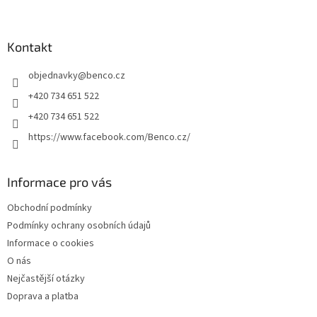
á
p
a
Kontakt
t
objednavky
@
benco.cz
í
+420 734 651 522
+420 734 651 522
https://www.facebook.com/Benco.cz/
Informace pro vás
Obchodní podmínky
Podmínky ochrany osobních údajů
Informace o cookies
O nás
Nejčastější otázky
Doprava a platba