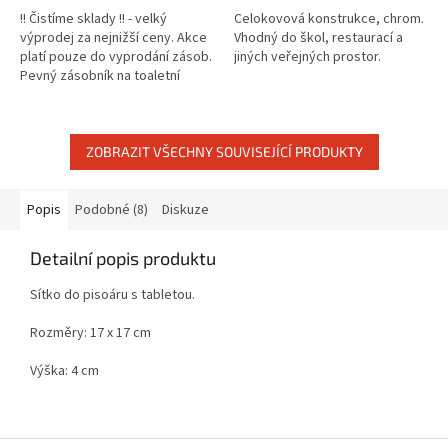
!! Čistíme sklady !! - velký
Celokovová konstrukce, chrom.
výprodej za nejnižší ceny. Akce
Vhodný do škol, restaurací a
platí pouze do vyprodání zásob.
jiných veřejných prostor.
Pevný zásobník na toaletní
papír, pojme až 6 rolí wc papíru.
ZOBRAZIT VŠECHNY SOUVISEJÍCÍ PRODUKTY
Popis
Podobné (8)
Diskuze
Detailní popis produktu
Sítko do pisoáru s tabletou.
Rozměry: 17 x 17 cm
Výška: 4 cm
Z