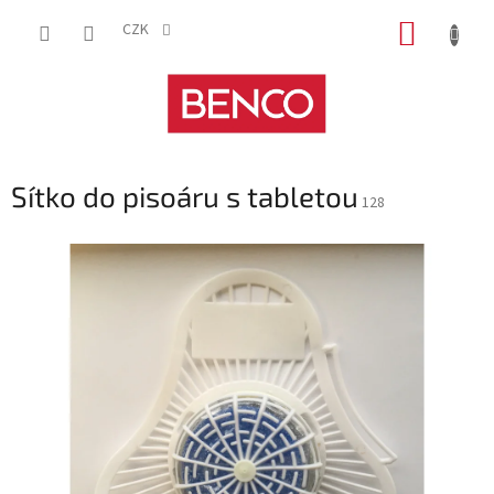
Přejít
NÁKUP
na
CZK
obsah
KOŠÍK
Sítko do pisoáru s tabletou
128