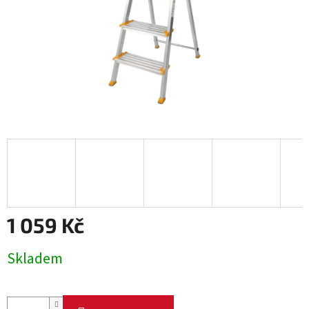
1 059 Kč
Měrná
Skladem
cena: