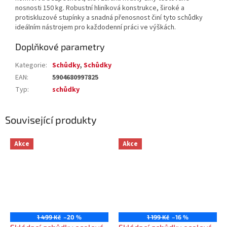
nosnosti 150 kg. Robustní hliníková konstrukce, široké a
protiskluzové stupínky a snadná přenosnost činí tyto schůdky
ideálním nástrojem pro každodenní práci ve výškách.
Doplňkové parametry
Kategorie
:
Schůdky
,
Schůdky
EAN
:
5904680997825
Typ
:
schůdky
Související produkty
Akce
Akce
1 499 Kč
–20 %
1 199 Kč
–16 %