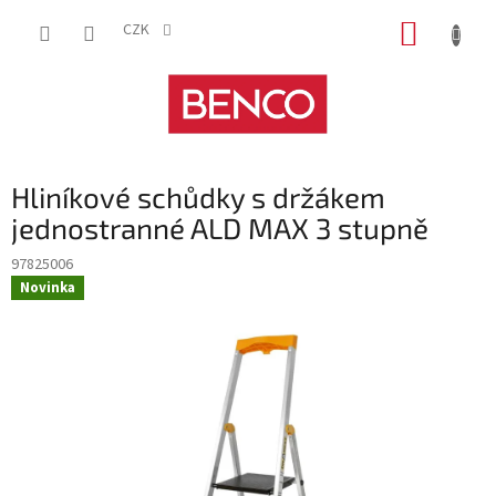
Přejít
NÁKUP
na
CZK
obsah
KOŠÍK
Hliníkové schůdky s držákem
jednostranné ALD MAX 3 stupně
97825006
Novinka