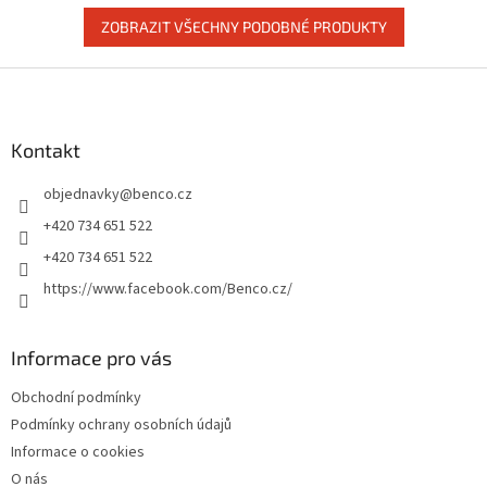
ZOBRAZIT VŠECHNY PODOBNÉ PRODUKTY
Z
á
p
a
Kontakt
t
objednavky
@
benco.cz
í
+420 734 651 522
+420 734 651 522
https://www.facebook.com/Benco.cz/
Informace pro vás
Obchodní podmínky
Podmínky ochrany osobních údajů
Informace o cookies
O nás