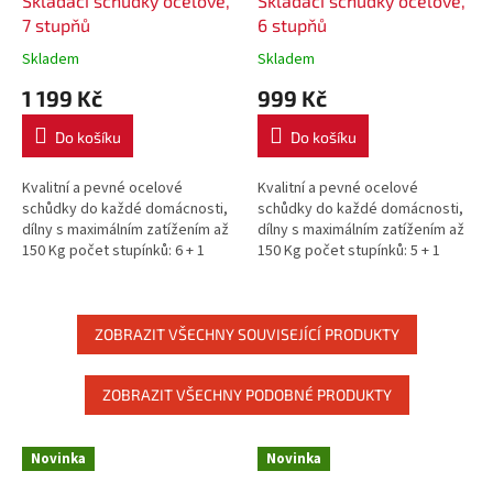
Skládací schůdky ocelové,
Skládací schůdky ocelové,
7 stupňů
6 stupňů
Skladem
Skladem
1 199 Kč
999 Kč
Do košíku
Do košíku
Kvalitní a pevné ocelové
Kvalitní a pevné ocelové
schůdky do každé domácnosti,
schůdky do každé domácnosti,
dílny s maximálním zatížením až
dílny s maximálním zatížením až
150 Kg počet stupínků: 6 + 1
150 Kg počet stupínků: 5 + 1
stabilní ocelová konstrukce
stabilní ocelové konstrukce
snadná manipulace maximální...
snadná manipulace ...
ZOBRAZIT VŠECHNY SOUVISEJÍCÍ PRODUKTY
ZOBRAZIT VŠECHNY PODOBNÉ PRODUKTY
Novinka
Novinka