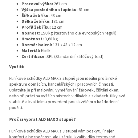
Pracovní výška:
261 cm
Výška posledního stupínku:
61 cm
Šířka žebříku:
43 cm
Délka žebříku:
131 cm
Profil žebříku:
12 cm
Nosnost:
150 kg (testováno dle evropských regulí)
Hmotnost:
3,68 kg
Rozměr balení:
131 x 43 x 12 cm
Materiál:
Hliník
Certifikace:
SPL (Standardní zátěžový test)
Využití:
Hliníkové schůdky ALD MAX 3 stupně jsou ideální pro široké
spektrum domácích, kancelářských i pracovních činností.
Uplatníte je při malování, vyměňování žárovek, čištění oken,
nebo při práci na vyšších místech v dílnách a skladech. Díky své
stabilitě a kvalitnímu provedení jsou skvélé pro každodenní
použití.
Proč si vybrat ALD MAX 3 stupně?
Hliníkové schůdky ALD MAX s 3 stupni vám poskytují nejen
komfort a bezpečnost, ale i záruku kvality díky testované