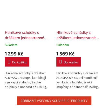
Hliníkové schůdky s
Hliníkové schůdky s
držákem jednostranné
držákem jednostranné
ALD MAX 4 stupně
ALD MAX 5 stupňů
Skladem
Skladem
1 299 Kč
1 569 Kč
Do košíku
Do košíku
Hliníkové schůdky s držákem
Hliníkové schůdky s držákem
ALD MAX s 4 stupni kombinují
ALD MAX s 4 stupni kombinují
vynikající stabilitu, široké
vynikající stabilitu, široké
stupínky a nosnost až 150 kg,
stupínky a nosnost až 150 kg,
což z nich činí spolehlivého
což z nich činí spolehlivého
pomocníka pro všechny vaše...
pomocníka pro všechny vaše...
ZOBRAZIT VŠECHNY SOUVISEJÍCÍ PRODUKTY