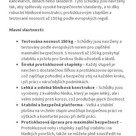
kancelářích, dílnách nebo skladech. Tyto schůdky jsou navrženy
tak, aby splňovaly vysoké bezpečnostní standardy, a to díky
robustní hliníkové konstrukci, protiskluzovým stupňům a
testované nosnosti až 150 kg podle evropských regulí.
Hlavní vlastnosti:
Testována nosnost 150 kg
– Schůdky jsou navrženy a
testovány podle evropských norem pro zajištění
maximální bezpečnosti. S nosností až 150 kg poskytují
stabilitu a jistotu pro širokou škálu uživatelů a úkolů.
Široké protiskluzové stupínky
– Každý stupeň je
navržen s dostatečnou šířkou a protiskluzovou úpravou,
což zajišťuje pohodlný a bezpečný stoj na každém kroku,
i při práci v náročnějších podmínkách.
Lehká a odolná hliníková konstrukce
– Schůdky jsou
vyrobeny z kvalitního hliníku, který je nejen lehký, ale i
velmi odolný proti korozi, což prodlužuje jejich životnost.
Stabilní a bezpečná platforma
– Velká a stabilní
plošina na vrchním stupni umožňuje bezpečnou práci ve
výškách a komfortní pozici při delší práci.
Protiskluzová úprava pro maximální bezpečnost
–
Protiskluzové nohy i stupínky zajišťují stabilitu i na
hladkých površích, takže se můžete plně soustředit na