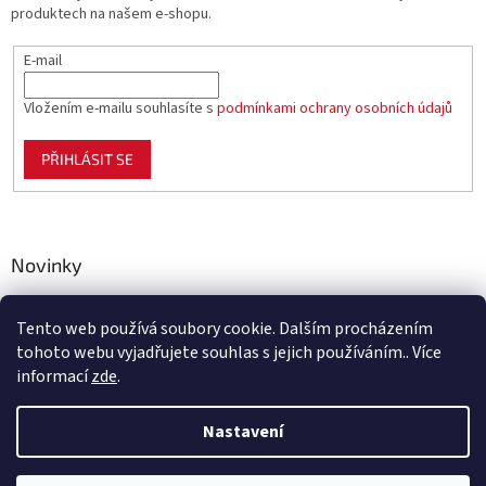
produktech na našem e-shopu.
E-mail
Vložením e-mailu souhlasíte s
podmínkami ochrany osobních údajů
PŘIHLÁSIT SE
Novinky
Celoplastové pletivo Polynet – univerzální pomocník pro
zahradu, chov i domácnost
Tento web používá soubory cookie. Dalším procházením
tohoto webu vyjadřujete souhlas s jejich používáním.. Více
informací
zde
.
Vytvořil Shoptet
Nastavení
Vážení zákazníci, ve čtvrtek 6. 8. 2026 bude naše společnost z důvodu
plánované odstávky elektřiny uzavřena. Vašim dotazům a
Copyright 2026
Benco.cz
. Všechna práva vyhrazena.
Upravit