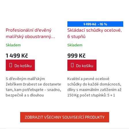
1 199 Kč
–16 %
Profesionální dřevěný
Skládací schůdky ocelové,
malířský oboustranný
6 stupňů
žebřík 2x4 stupňový 150kg
Skladem
Skladem
+ hák
1 499 Kč
999 Kč
Do košíku
Do košíku
S dřevěným malířským
Kvalitní a pevné ocelové
žebříkem Drabest se dostanete
schůdky do každé domácnosti,
tam, kam potřebujete – snadno,
dílny s maximálním zatížením až
bezpečně a s dlouhou
150 Kg počet stupínků: 5 + 1
životností. Vyrobený z
stabilní ocelové konstrukce
impregnovaného borového
snadná manipulace ...
dřeva, nosnost 150...
ZOBRAZIT VŠECHNY SOUVISEJÍCÍ PRODUKTY