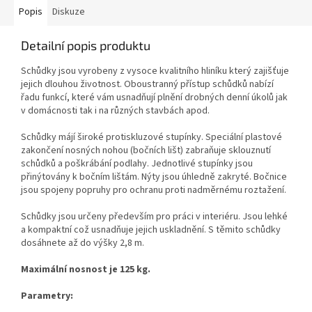
Popis
Diskuze
Detailní popis produktu
Schůdky jsou vyrobeny z vysoce kvalitního hliníku který zajišťuje
jejich dlouhou životnost.
Oboustranný přístup schůdků nabízí
řadu funkcí, které vám usnadňují plnění drobných denní úkolů jak
v domácnosti tak i na různých stavbách apod.
Schůdky májí široké protiskluzové stupínky. Speciální plastové
zakončení nosných nohou (bočních lišt) zabraňuje sklouznutí
schůdků a poškrábání podlahy.
Jednotlivé stupínky jsou
přinýtovány k bočním lištám. Nýty jsou úhledně zakryté.
Bočnice
jsou spojeny popruhy pro ochranu proti nadměrnému roztažení.
Schůdky jsou určeny především pro práci v interiéru. Jsou lehké
a kompaktní což usnadňuje jejich uskladnění.
S těmito schůdky
dosáhnete až do výšky 2,8 m.
Maximální nosnost je 125 kg.
Parametry: