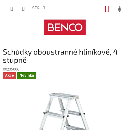
Přejít
NÁKUP
na
CZK
obsah
KOŠÍK
Schůdky oboustranné hliníkové, 4
stupně
00235006
Akce
Novinka