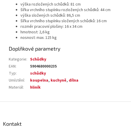
výška rozložených schůdků: 81 cm
šířka vrchního stupínku rozložených schůdků: 44 cm
výška složených schůdků: 86,5 cm
šířka vrchního stupínku složených schůdků: 16 cm
rozměr pracovní plošiny: 16 x 34 cm
hmotnost: 2,6 kg
nosnost: max. 125 kg
Doplňkové parametry
Kategorie
:
Schůdky
EAN
:
5904680000235
Typ
:
schůdky
Umístění
:
koupelna
,
kuchyně
,
dílna
Materiál
:
hliník
Z
á
p
a
Kontakt
t