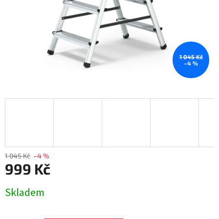
1 045 Kč
–4 %
1 045 Kč
–4 %
999 Kč
Měrná
Skladem
cena: