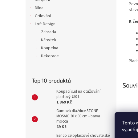
Nábytek
Pevná
Dílna
stav
Grilování
K če
Loft Design
Zahrada
Nábytek
Koupelna
Dekorace
Plach
Top 10 produktů
Souvi
Koupací sud na otužování
plastový 750 L
1 869 Kč
Gumová dlaždice STONE
MOSAIC 30 x 30 cm - barva
mocca
Tento 
69 Kč
vyjadřu
Benco celoplastové chovatelské