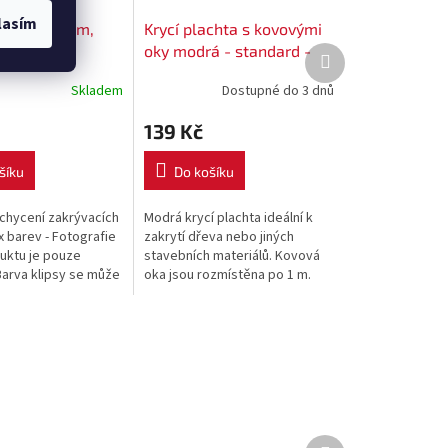
lasím
achty s okem,
Krycí plachta s kovovými
 sada 4 ks
oky modrá - standard -
Další
produkt
rozměr 4 x 4 m
Skladem
Dostupné do 3 dnů
139 Kč
šíku
Do košíku
ichycení zakrývacích
Modrá krycí plachta ideální k
x barev - Fotografie
zakrytí dřeva nebo jiných
uktu je pouze
stavebních materiálů. Kovová
 Barva klipsy se může
oka jsou rozmístěna po 1 m.
ákladě dodávek od
 případě
..
Další