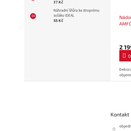
37 Kč
Náhradní šňůra ke stropnímu
sušáku IDEAL
Nádo
55 Kč
AMFO
terak
2 19
D
Dekora
objemu
Z
á
p
a
t
Kontakt
í
objed