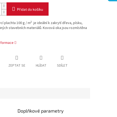
Přidat do košíku
2
cí plachta 100 g / m
je ideální k zakrytí dřeva, písku,
jiných stavebních materiálů. Kovová oka jsou rozmístěna
informace
ZEPTAT SE
HLÍDAT
SDÍLET
Doplňkové parametry