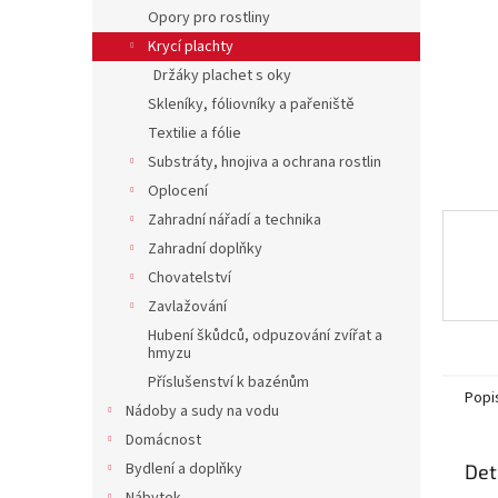
n
Opory pro rostliny
e
Krycí plachty
l
Držáky plachet s oky
Skleníky, fóliovníky a pařeniště
Textilie a fólie
Substráty, hnojiva a ochrana rostlin
Oplocení
Zahradní nářadí a technika
Zahradní doplňky
Chovatelství
Zavlažování
Hubení škůdců, odpuzování zvířat a
hmyzu
Příslušenství k bazénům
Popi
Nádoby a sudy na vodu
Domácnost
Bydlení a doplňky
Det