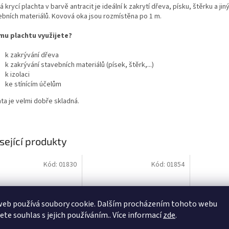
 krycí plachta v barvě antracit je ideální k zakrytí dřeva, písku, štěrku a jin
ebních materiálů. Kovová oka jsou rozmístěna po 1 m.
mu plachtu využijete?
k zakrývání dřeva
k zakrývání stavebních materiálů (písek, štěrk,...)
k izolaci
ke stínícím účelům
ta je velmi dobře skladná.
sející produkty
Kód:
01830
Kód:
01854
web používá soubory cookie. Dalším procházením tohoto webu
jete souhlas s jejich používáním.. Více informací
zde
.