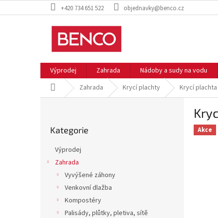
Přejít
+420 734 651 522
objednavky@benco.cz
na
obsah
Výprodej
Zahrada
Nádoby a sudy na vodu
Domů
Zahrada
Krycí plachty
Krycí plachta
P
Kryc
o
Přeskočit
s
Kategorie
kategorie
Akce
t
r
Výprodej
a
Zahrada
n
Vyvýšené záhony
n
í
Venkovní dlažba
p
Kompostéry
a
Palisády, plůtky, pletiva, sítě