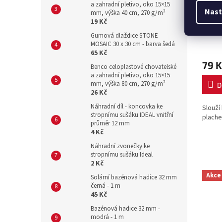
a zahradní pletivo, oko 15×15
Nast
mm, výška 40 cm, 270 g/m²
Držák
19 Kč
gumo
ks
Gumová dlaždice STONE
MOSAIC 30 x 30 cm - barva šedá
65 Kč
79 K
Benco celoplastové chovatelské
a zahradní pletivo, oko 15×15
mm, výška 80 cm, 270 g/m²
D
26 Kč
Náhradní díl - koncovka ke
Slouží
stropnímu sušáku IDEAL vnitřní
plache
průměr 12 mm
4 Kč
Náhradní zvonečky ke
stropnímu sušáku Ideal
2 Kč
Akce
Solární bazénová hadice 32 mm
černá - 1 m
45 Kč
Bazénová hadice 32 mm -
modrá - 1 m