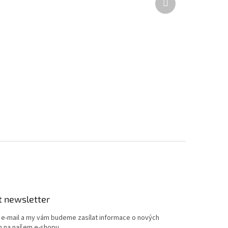
produkt
t newsletter
j e-mail a my vám budeme zasílat informace o nových
 na našem e-shopu.