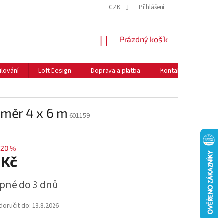
NFORMACE O COOKIES
O NÁS
CZK
NEJČASTĚJŠÍ OTÁZKY
Přihlášení
DOPRAVA 
NÁKUPNÍ
Prázdný košík
KOŠÍK
ilování
Loft Design
Doprava a platba
Kontakty
Rady
změr 4 x 6 m
601159
–20 %
 Kč
pné do 3 dnů
oručit do:
13.8.2026