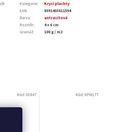
ých
Kategorie
:
Krycí plachty
EAN
:
8591403611594
Barva
:
antracitová
Rozměr
:
4 x 6 cm
Gramáž
:
100 g / m2
Kód:
01847
Kód:
KPM177