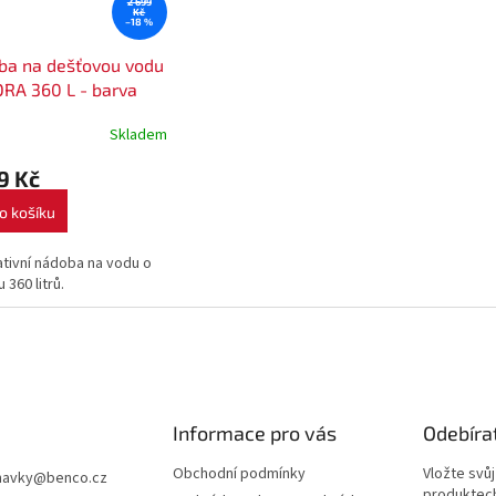
2 699
Kč
–18 %
ba na dešťovou vodu
RA 360 L - barva
ota
Skladem
9 Kč
o košíku
tivní nádoba na vodu o
 360 litrů.
Informace pro vás
Odebíra
Obchodní podmínky
Vložte svů
navky
@
benco.cz
produktech