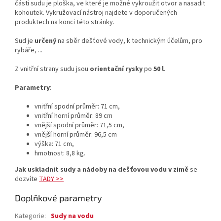
části sudu je ploška, ve které je možné vykroužit otvor a nasadit
kohoutek. Vykružovací nástroj najdete v doporučených
produktech na konci této stránky.
Sud je
určený
na sběr dešťové vody, k technickým účelům, pro
rybáře, ...
Z vnitřní strany sudu jsou
orientační rysky
po
50 l
.
Parametry
:
vnitřní spodní průměr: 71 cm,
vnitřní horní průměr: 89 cm
vnější spodní průměr: 71,5 cm,
vnější horní průměr: 96,5 cm
výška: 71 cm,
hmotnost: 8,8 kg.
Jak uskladnit sudy a nádoby na dešťovou vodu v zimě
se
dozvíte
TADY >>
Doplňkové parametry
Kategorie
:
Sudy na vodu