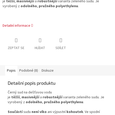
je
těžší
,
masivnější
a
robustnější
varianta zeleného sudu. Je
vyrobený z
odolného
,
pružného
polyethylenu
.
Detailní informace
ZEPTAT SE
HLÍDAT
SDÍLET
Popis
Podobné (8)
Diskuze
Detailní popis produktu
Černý sud na dešťovou vodu
je
těžší
,
masivnější
a
robustnější
varianta zeleného sudu. Je
vyrobený z
odolného
,
pružného
polyethylenu
.
Součástí
sudu
není víko
ani výpustní
kohoutek
. Ve spodní