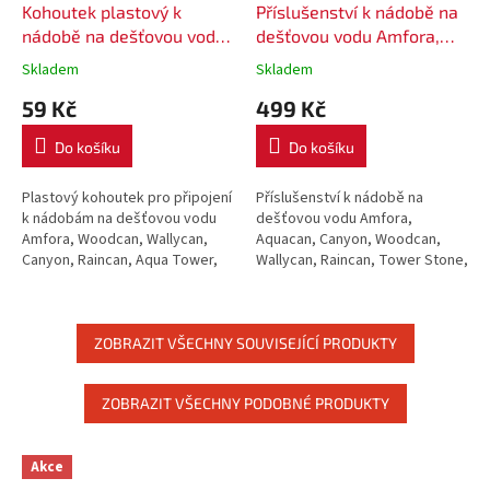
Kohoutek plastový k
Příslušenství k nádobě na
nádobě na dešťovou vodu
dešťovou vodu Amfora,
ITAP1
hadice pro svod dešťové
Skladem
Skladem
vody
59 Kč
499 Kč
Do košíku
Do košíku
Plastový kohoutek pro připojení
Příslušenství k nádobě na
k nádobám na dešťovou vodu
dešťovou vodu Amfora,
Amfora, Woodcan, Wallycan,
Aquacan, Canyon, Woodcan,
Canyon, Raincan, Aqua Tower,
Wallycan, Raincan, Tower Stone,
Tower stone ...
Aqua Tower
ZOBRAZIT VŠECHNY SOUVISEJÍCÍ PRODUKTY
ZOBRAZIT VŠECHNY PODOBNÉ PRODUKTY
Akce