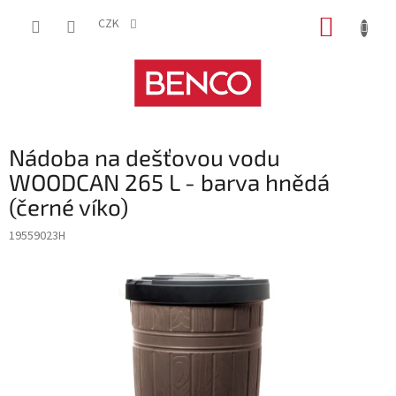
Přejít
NÁKUP
na
CZK
obsah
KOŠÍK
Nádoba na dešťovou vodu
WOODCAN 265 L - barva hnědá
(černé víko)
19559023H