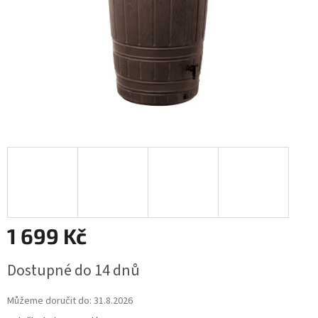
1 699 Kč
Měrná
Dostupné do 14 dnů
cena:
Můžeme doručit do:
31.8.2026