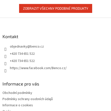
ZOBRAZIT VŠECHNY PODOBNÉ PRODUKTY
Z
á
p
a
Kontakt
t
objednavky
@
benco.cz
í
+420 734 651 522
+420 734 651 522
https://www.facebook.com/Benco.cz/
Informace pro vás
Obchodní podmínky
Podmínky ochrany osobních údajů
Informace o cookies