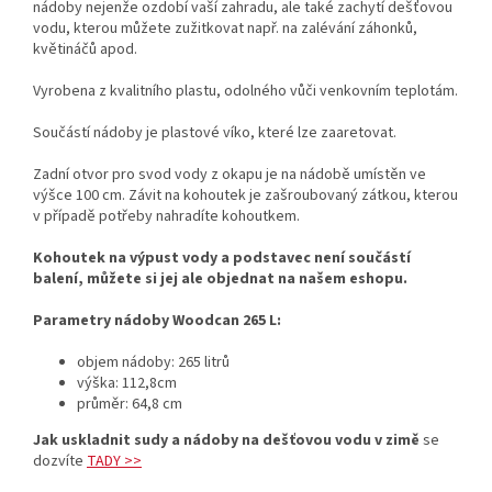
nádoby nejenže ozdobí vaší zahradu, ale také zachytí dešťovou
vodu, kterou můžete zužitkovat např. na zalévání záhonků,
květináčů apod.
Vyrobena z kvalitního plastu, odolného vůči venkovním teplotám.
Součástí nádoby je plastové víko, které lze zaaretovat.
Zadní otvor pro svod vody z okapu je na nádobě umístěn ve
výšce 100 cm. Závit na kohoutek je zašroubovaný zátkou, kterou
v případě potřeby nahradíte kohoutkem.
Kohoutek na výpust vody a podstavec není součástí
balení, můžete si jej ale objednat na našem eshopu.
Parametry nádoby Woodcan 265 L:
objem nádoby: 265 litrů
výška: 112,8cm
průměr: 64,8 cm
Jak uskladnit sudy a nádoby na dešťovou vodu v zimě
se
dozvíte
TADY >>