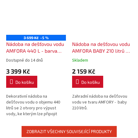
3 599 Kč
–5 %
Nádoba na dešťovou vodu
Nádoba na dešťovou vodu
AMFORA 440 L - barva
AMFORA BABY 210 litrů -
antracit
barva terakota (cihlová)
Dostupné do 14 dnů
Skladem
3 399 Kč
2 159 Kč
Do košíku
Do košíku
Dekorativní nádoba na
Zahradní nádoba na dešťovou
dešťovou vodu o objemu 440
vodu ve tvaru AMFORY - baby
litrů se 2 otvory pro výpust
210 litrů.
vody, ke kterým lze připojit
kohoutek nebo hadici.
ZOBRAZIT VŠECHNY SOUVISEJÍCÍ PRODUKTY