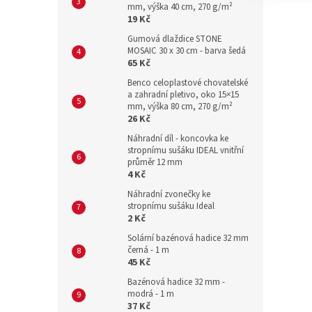
mm, výška 40 cm, 270 g/m²
19 Kč
Gumová dlaždice STONE
MOSAIC 30 x 30 cm - barva šedá
65 Kč
Benco celoplastové chovatelské
a zahradní pletivo, oko 15×15
mm, výška 80 cm, 270 g/m²
26 Kč
Náhradní díl - koncovka ke
stropnímu sušáku IDEAL vnitřní
průměr 12 mm
4 Kč
Náhradní zvonečky ke
stropnímu sušáku Ideal
2 Kč
Solární bazénová hadice 32 mm
černá - 1 m
45 Kč
Bazénová hadice 32 mm -
modrá - 1 m
37 Kč