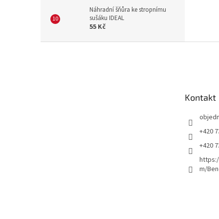
Náhradní šňůra ke stropnímu
sušáku IDEAL
55 Kč
Z
á
p
a
t
Kontakt
í
objed
+420 7
+420 7
https:
m/Ben