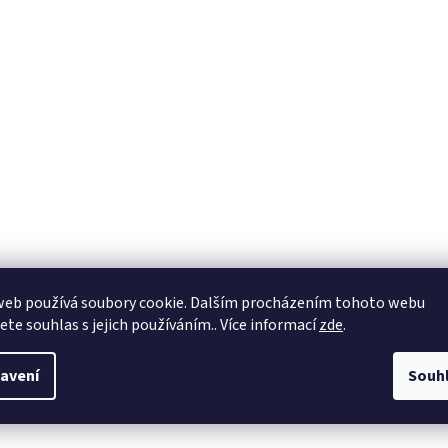
web používá soubory cookie. Dalším procházením tohoto webu
jete souhlas s jejich používáním.. Více informací
zde
.
avení
Souh