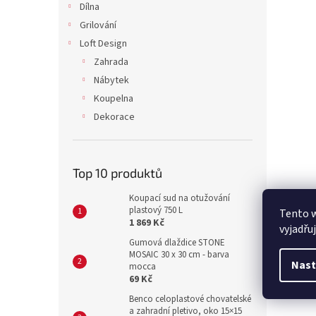
Dílna
Grilování
Loft Design
Zahrada
Nábytek
Koupelna
Dekorace
Top 10 produktů
Koupací sud na otužování
plastový 750 L
Tento 
1 869 Kč
vyjadřu
Gumová dlaždice STONE
MOSAIC 30 x 30 cm - barva
Nast
mocca
69 Kč
Benco celoplastové chovatelské
a zahradní pletivo, oko 15×15