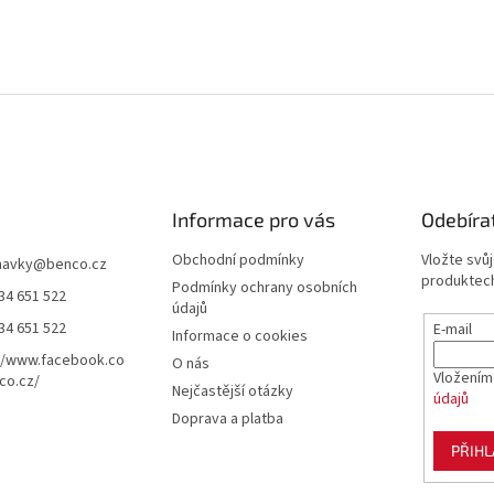
Informace pro vás
Odebíra
Obchodní podmínky
Vložte svů
navky
@
benco.cz
produktech
Podmínky ochrany osobních
34 651 522
údajů
34 651 522
E-mail
Informace o cookies
//www.facebook.co
O nás
Vložením
co.cz/
Nejčastější otázky
údajů
Doprava a platba
PŘIHL