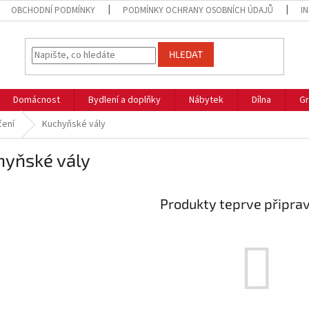
OBCHODNÍ PODMÍNKY
PODMÍNKY OCHRANY OSOBNÍCH ÚDAJŮ
I
HLEDAT
Domácnost
Bydlení a doplňky
Nábytek
Dílna
Gr
čení
Kuchyňské vály
hyňské vály
Produkty teprve připra