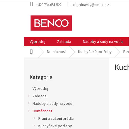
Přejít
+420 734 651 522
objednavky@benco.cz
na
obsah
Výprodej
Zahrada
Nádoby a sudy na vodu
Domů
Domácnost
Kuchyňské potřeby
Pe
P
Kuc
o
Přeskočit
s
Kategorie
kategorie
t
r
Výprodej
a
Zahrada
n
Nádoby a sudy na vodu
n
í
Domácnost
p
Praní a sušení prádla
a
Kuchyňské potřeby