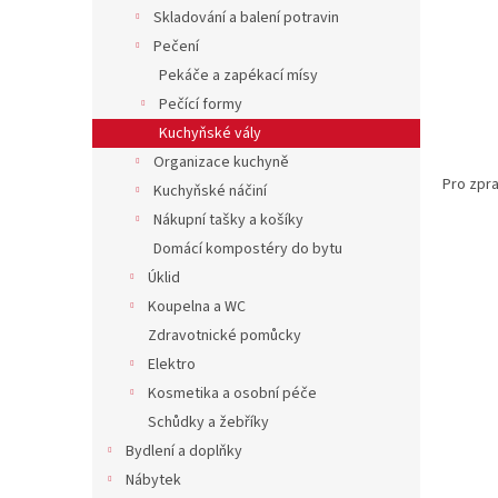
n
Skladování a balení potravin
e
Pečení
l
Pekáče a zapékací mísy
Pečící formy
Kuchyňské vály
Organizace kuchyně
Pro zpra
Kuchyňské náčiní
Nákupní tašky a košíky
Domácí kompostéry do bytu
Úklid
Koupelna a WC
Zdravotnické pomůcky
Elektro
Kosmetika a osobní péče
Schůdky a žebříky
Bydlení a doplňky
Nábytek