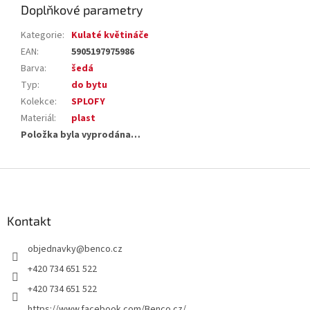
Doplňkové parametry
Kategorie
:
Kulaté květináče
EAN
:
5905197975986
Barva
:
šedá
Typ
:
do bytu
Kolekce
:
SPLOFY
Materiál
:
plast
Položka byla vyprodána…
Z
á
p
a
Kontakt
t
objednavky
@
benco.cz
í
+420 734 651 522
+420 734 651 522
https://www.facebook.com/Benco.cz/