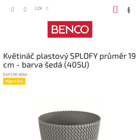
Přejít
NÁKUP
na
CZK
obsah
KOŠÍK
Květináč plastový SPLOFY průměr 19
cm - barva šedá (405U)
DSP190-405U
Výprodej