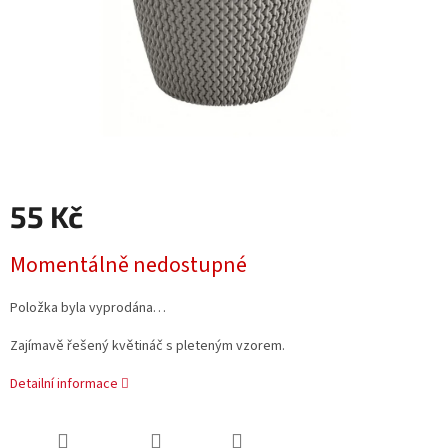
55 Kč
Měrná
Momentálně nedostupné
cena:
Položka byla vyprodána…
Zajímavě řešený květináč s pleteným vzorem.
Detailní informace