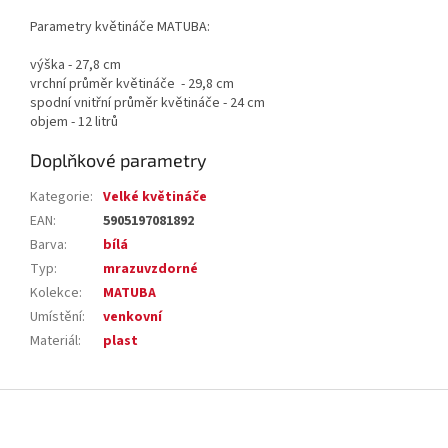
Parametry květináče MATUBA:
výška - 27,8 cm
vrchní průměr květináče - 29,8 cm
spodní vnitřní průměr květináče - 24 cm
objem - 12 litrů
Doplňkové parametry
Kategorie
:
Velké květináče
EAN
:
5905197081892
Barva
:
bílá
Typ
:
mrazuvzdorné
Kolekce
:
MATUBA
Umístění
:
venkovní
Materiál
:
plast
Z
á
p