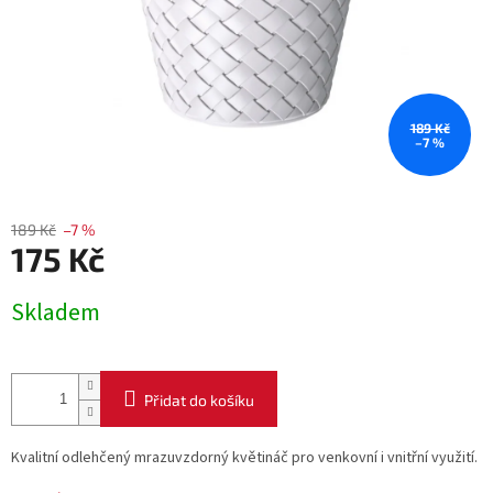
189 Kč
–7 %
189 Kč
–7 %
175 Kč
Měrná
Skladem
cena:
Přidat do košíku
Kvalitní odlehčený mrazuvzdorný květináč pro venkovní i vnitřní využití.