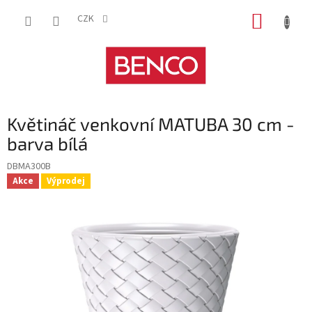
Přejít
NÁKUP
na
CZK
obsah
KOŠÍK
Květináč venkovní MATUBA 30 cm -
barva bílá
DBMA300B
Akce
Výprodej