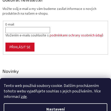
Vložte svůj e-mail a my vám budeme zasílat informace o nových
produktech na našem e-shopu.
E-mail
Vložením e-mailu souhlasíte s
podmínkami ochrany osobních údajů
PŘIHLÁSIT SE
Novinky
Celoplastové pletivo Polynet – univerzální pomocník pro
zahradu, chov i domácnost
Tento web používá soubory cookie. Dalším procházením
tohoto webu vyjadřujete souhlas s jejich používáním.. Více
informací
zde
.
Vytvořil Shoptet
Nastavení