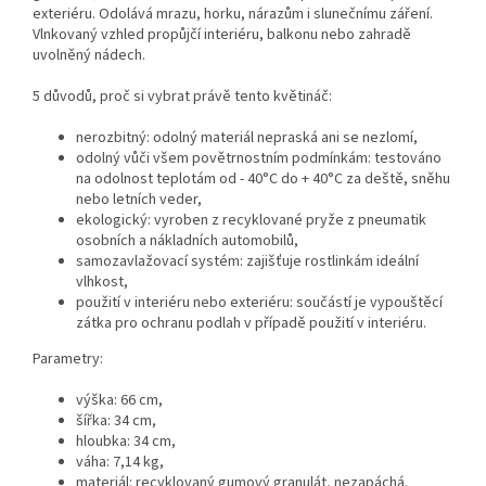
exteriéru. Odolává mrazu, horku, nárazům i slunečnímu záření.
Vlnkovaný vzhled propůjčí interiéru, balkonu nebo zahradě
uvolněný nádech.
5 důvodů, proč si vybrat právě tento květináč:
nerozbitný: odolný materiál nepraská ani se nezlomí,
odolný vůči všem povětrnostním podmínkám: testováno
na odolnost teplotám od - 40°C do + 40°C za deště, sněhu
nebo letních veder,
ekologický: vyroben z recyklované pryže z pneumatik
osobních a nákladních automobilů,
samozavlažovací systém: zajišťuje rostlinkám ideální
vlhkost,
použití v interiéru nebo exteriéru: součástí je vypouštěcí
zátka pro ochranu podlah v případě použití v interiéru.
Parametry:
výška: 66 cm,
šířka: 34 cm,
hloubka: 34 cm,
váha: 7,14 kg,
materiál: recyklovaný gumový granulát, nezapáchá.