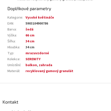
Doplňkové parametry
Kategorie
:
Vysoké květináče
EAN
:
5903104900786
Barva
:
šedá
Výška
:
66 cm
Šířka
:
34 cm
Hloubka
:
34 cm
Typ
:
mrazuvzdorné
Kolekce
:
SERENITY
Umístění
:
balkon
,
zahrada
Materiál
:
recyklovaný gumový granulát
Z
á
p
a
Kontakt
t