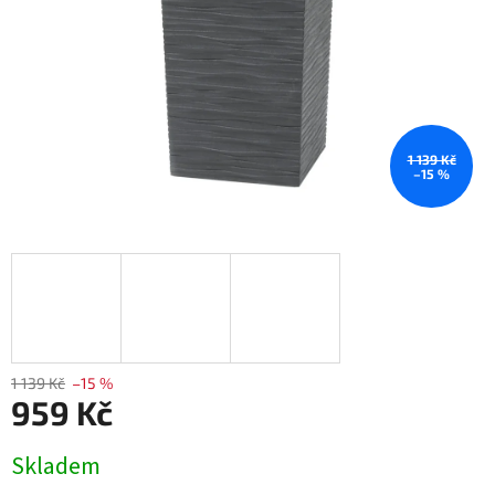
1 139 Kč
–15 %
1 139 Kč
–15 %
959 Kč
Měrná
Skladem
cena: