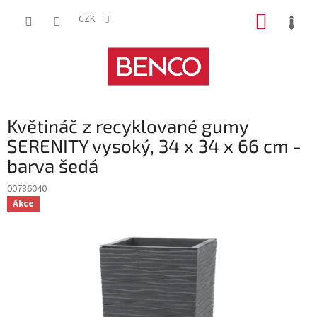
Přejít
NÁKUP
na
CZK
obsah
KOŠÍK
Květináč z recyklované gumy
SERENITY vysoký, 34 x 34 x 66 cm -
barva šedá
00786040
Akce