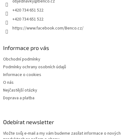
objednavky
@
benco.cz
í
+420 734 651 522
+420 734 651 522
https://www.facebook.com/Benco.cz/
Informace pro vás
Obchodní podmínky
Podmínky ochrany osobních údajů
Informace o cookies
O nás
Nejčastější otázky
Doprava a platba
Odebírat newsletter
Vložte svůj e-mail a my vám budeme zasílat informace o nových