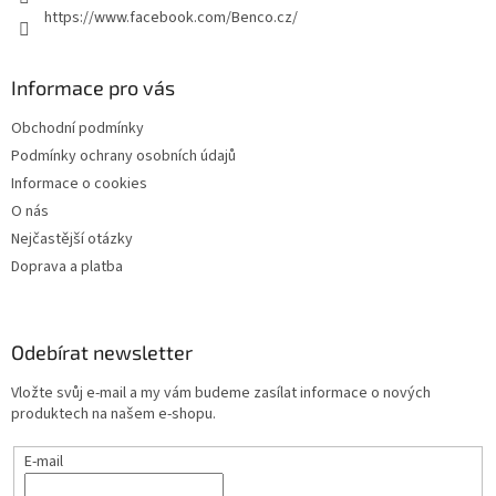
p
https://www.facebook.com/Benco.cz/
i
s
u
Informace pro vás
Obchodní podmínky
Podmínky ochrany osobních údajů
Informace o cookies
O nás
Nejčastější otázky
Doprava a platba
Odebírat newsletter
Vložte svůj e-mail a my vám budeme zasílat informace o nových
produktech na našem e-shopu.
E-mail