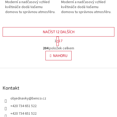
Moderní a nadčasový vzhled
Moderní a nadčasový vzhled
květináče dodá Vašemu
květináče dodá Vašemu
domovu tu správnou atmosféru.
domovu tu správnou atmosféru.
NAČÍST 12 DALŠÍCH
S
1
17
t
O
r
204
položek celkem
v
á
l
NAHORU
n
á
k
d
o
v
Z
a
á
c
á
n
í
p
í
p
a
Kontakt
r
t
v
objednavky
@
benco.cz
í
k
y
+420 734 651 522
v
+420 734 651 522
ý