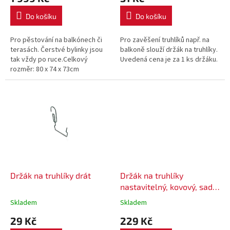
Do košíku
Do košíku
Pro pěstování na balkónech či
Pro zavěšení truhlíků např. na
terasách. Čerstvé bylinky jsou
balkoně slouží držák na truhlíky.
tak vždy po ruce.Celkový
Uvedená cena je za 1 ks držáku.
rozměr: 80 x 74 x 73cm
Držák na truhlíky drát
Držák na truhlíky
nastavitelný, kovový, sada
2 ks
Skladem
Skladem
29 Kč
229 Kč