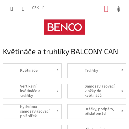
Přejít
NÁKUP
na
CZK
obsah
KOŠÍK
Květináče a truhlíky BALCONY CAN
Květináče
Truhlíky
Vertikální
Samozavlažovací
květináče a
vložky do
truhlíky
květináčů
Hydrobox -
Držáky, podpěry,
samozavlažovací
příslušenství
polštářek