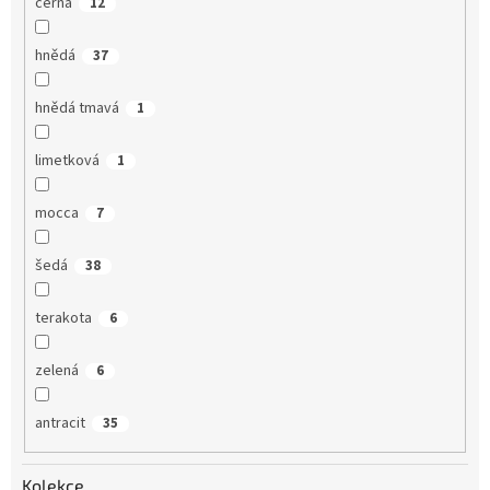
černá
12
hnědá
37
hnědá tmavá
1
limetková
1
mocca
7
šedá
38
terakota
6
zelená
6
antracit
35
Kolekce