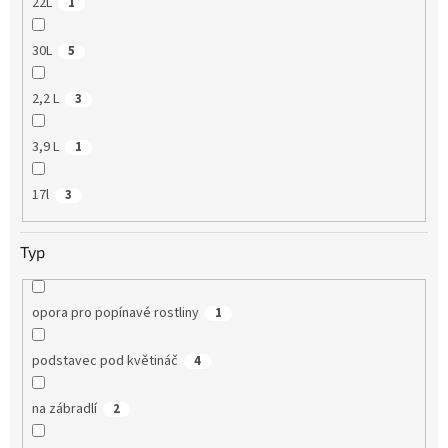
22L
1
30L
5
2,2 L
3
3,9 L
1
17l
3
Typ
opora pro popínavé rostliny
1
podstavec pod květináč
4
na zábradlí
2