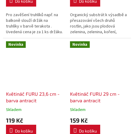
Do košíku
Do košíku
Pro zavěšení truhlíků např. na
Organický substrát k výsadbě a
balkoně slouží držák na
přesazování všech druhů
truhlíky v barvě terakota .
rostlin, jako jsou plodová
Uvedená cena je za 1 ks držáku.
zelenina, zelenina, koření,
bobuloviny a okrasné rostliny
nebo k míchání s horšími...
Novinka
Novinka
Květináč FURU 23,6 cm -
Květináč FURU 29 cm -
barva antracit
barva antracit
Skladem
Skladem
119 Kč
159 Kč
Do košíku
Do košíku