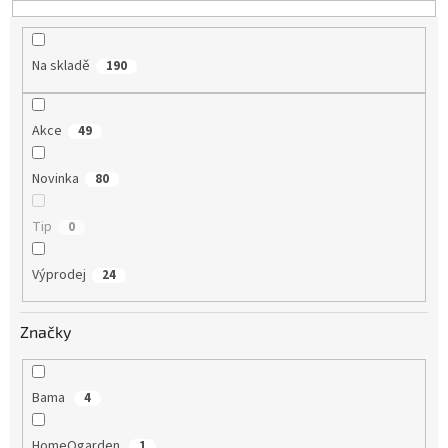
Na skladě
190
Akce
49
Novinka
80
Tip
0
Výprodej
24
Značky
Bama
4
HomeOgarden
1