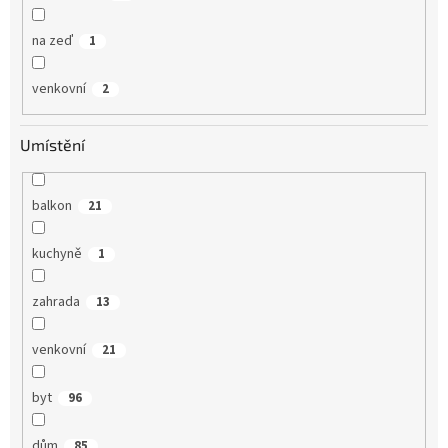
na zeď
1
venkovní
2
Umístění
balkon
21
kuchyně
1
zahrada
13
venkovní
21
byt
96
dům
85