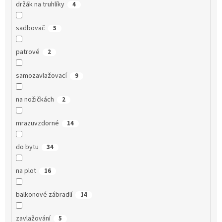
držák na truhlíky
4
sadbovač
5
patrové
2
samozavlažovací
9
na nožičkách
2
mrazuvzdorné
14
do bytu
34
na plot
16
balkonové zábradlí
14
zavlažování
5