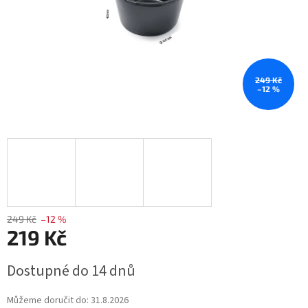
249 Kč
–12 %
249 Kč
–12 %
219 Kč
Měrná
Dostupné do 14 dnů
cena:
Můžeme doručit do:
31.8.2026