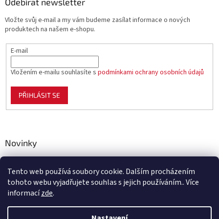
Odebírat newsletter
Vložte svůj e-mail a my vám budeme zasílat informace o nových
produktech na našem e-shopu.
E-mail
Vložením e-mailu souhlasíte s
podmínkami ochrany osobních údajů
PŘIHLÁSIT SE
Novinky
Celoplastové pletivo Polynet – univerzální pomocník pro
zahradu, chov i domácnost
Tento web používá soubory cookie. Dalším procházením
tohoto webu vyjadřujete souhlas s jejich používáním.. Více
informací
zde
.
Vytvořil Shoptet
Nastavení