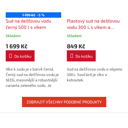
1 799 Kč
–5 %
Sud na dešťovou vodu
Plastový sud na dešťovou
černý 500 l s víkem
vodu 300 L s víkem a
kohoutkem
Skladem
Skladem
1 699 Kč
849 Kč
Do košíku
Do košíku
Víko k sudu je v barvě černá.
Sud na dešťovou vodu o objemu
Černý sud na dešťovou vodu je
300 L. Součástí je víko a
těžší, masivnější a robustnější
kohoutek.
varianta zeleného sudu. Je
vyrobený z odolného, pružného
polyethylenu.
ZOBRAZIT VŠECHNY PODOBNÉ PRODUKTY
Z
á