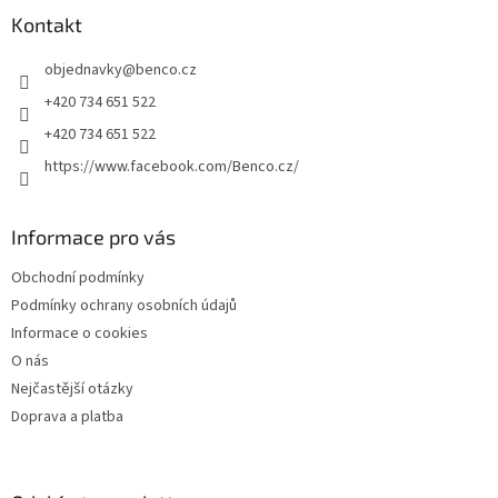
p
a
Kontakt
t
objednavky
@
benco.cz
í
+420 734 651 522
+420 734 651 522
https://www.facebook.com/Benco.cz/
Informace pro vás
Obchodní podmínky
Podmínky ochrany osobních údajů
Informace o cookies
O nás
Nejčastější otázky
Doprava a platba