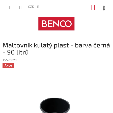
Přejít
NÁKUP
na
CZK
obsah
KOŠÍK
Maltovník kulatý plast - barva černá
- 90 litrů
15576023
Akce