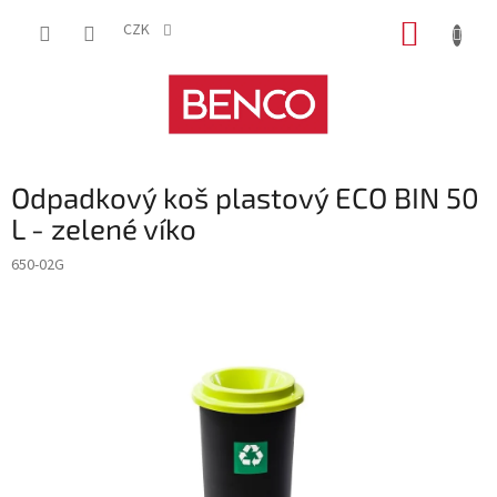
Přejít
NÁKUP
na
CZK
obsah
KOŠÍK
Odpadkový koš plastový ECO BIN 50
L - zelené víko
650-02G