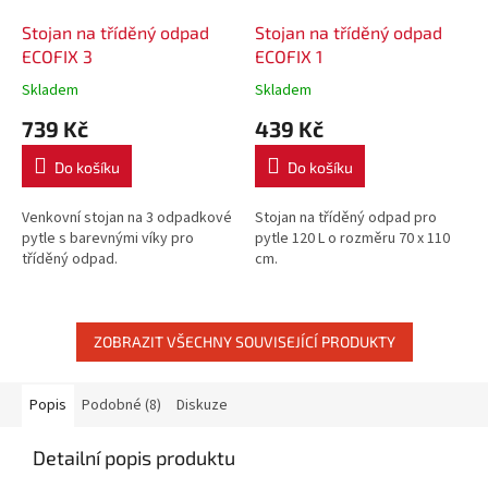
Stojan na tříděný odpad
Stojan na tříděný odpad
ECOFIX 3
ECOFIX 1
Skladem
Skladem
739 Kč
439 Kč
Do košíku
Do košíku
Venkovní stojan na 3 odpadkové
Stojan na tříděný odpad pro
pytle s barevnými víky pro
pytle 120 L o rozměru 70 x 110
tříděný odpad.
cm.
ZOBRAZIT VŠECHNY SOUVISEJÍCÍ PRODUKTY
Popis
Podobné (8)
Diskuze
Detailní popis produktu