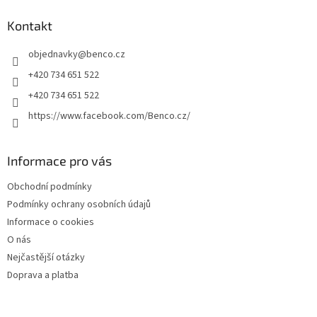
p
a
Kontakt
t
objednavky
@
benco.cz
í
+420 734 651 522
+420 734 651 522
https://www.facebook.com/Benco.cz/
Informace pro vás
Obchodní podmínky
Podmínky ochrany osobních údajů
Informace o cookies
O nás
Nejčastější otázky
Doprava a platba