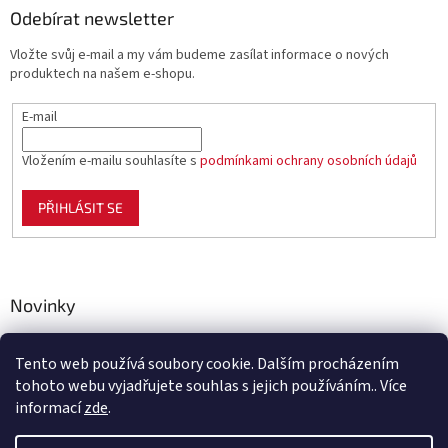
Odebírat newsletter
Vložte svůj e-mail a my vám budeme zasílat informace o nových
produktech na našem e-shopu.
E-mail
Vložením e-mailu souhlasíte s
podmínkami ochrany osobních údajů
PŘIHLÁSIT SE
Novinky
Celoplastové pletivo Polynet – univerzální pomocník pro
zahradu, chov i domácnost
Tento web používá soubory cookie. Dalším procházením
tohoto webu vyjadřujete souhlas s jejich používáním.. Více
informací
zde
.
Vytvořil Shoptet