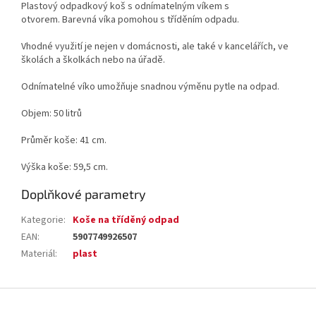
Plastový odpadkový koš s odnímatelným víkem s
otvorem. Barevná víka pomohou s tříděním odpadu.
Vhodné využití je nejen v domácnosti, ale také v kancelářích, ve
školách a školkách nebo na úřadě.
Odnímatelné víko umožňuje snadnou výměnu pytle na odpad.
Objem: 50 litrů
Průměr koše: 41 cm.
Výška koše: 59,5 cm.
Doplňkové parametry
Kategorie
:
Koše na tříděný odpad
EAN
:
5907749926507
Materiál
:
plast
Z
á