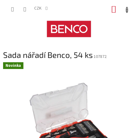
Přejít
NÁKUP
na
CZK
obsah
KOŠÍK
Sada nářadí Benco, 54 ks
107872
Novinka