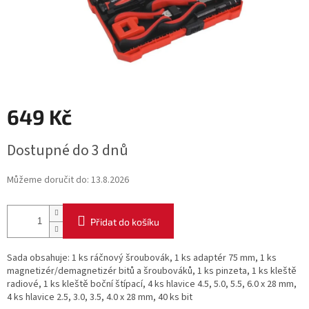
649 Kč
Měrná
Dostupné do 3 dnů
cena:
Můžeme doručit do:
13.8.2026
Přidat do košíku
Sada obsahuje: 1 ks ráčnový šroubovák, 1 ks adaptér 75 mm, 1 ks
magnetizér/demagnetizér bitů a šroubováků, 1 ks pinzeta, 1 ks kleště
radiové, 1 ks kleště boční štípací, 4 ks hlavice 4.5, 5.0, 5.5, 6.0 x 28 mm,
4 ks hlavice 2.5, 3.0, 3.5, 4.0 x 28 mm, 40 ks bit