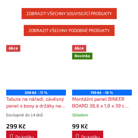
pásky, kterými připevníte
pásky, kterými připevníte
nářadí, aby při...
nářadí, aby při...
ZOBRAZIT VŠECHNY SOUVISEJÍCÍ PRODUKTY
ZOBRAZIT VŠECHNY PODOBNÉ PRODUKTY
Akce
Akce
Novinka
339 Kč
–11 %
119 Kč
–16 %
Tabule na nářadí, závěsný
Montážní panel BINEER
panel s boxy a držáky na
BOARD 38,6 x 1,8 x 39 cm
nářadí ORDERLINE KOR4
černý, 2 ks
Dostupné do 14 dnů
Skladem
299 Kč
99 Kč
Do košíku
Do košíku