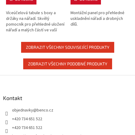
Víceúčelová tabule s boxy a
Montážní panel pro přehledné
držáky na nářadí. Skvělý
uskladnění nářadí a drobných
pomocník pro přehledné uložení
dílů.
nářadí a malých částí ve vaší
dílně. Balení obsahuje 2 tabule
na zeď, 10 boxů různých...
ZOBRAZIT VŠECHNY SOUVISEJÍCÍ PRODUKTY
ZOBRAZIT VŠECHNY PODOBNÉ PRODUKTY
Z
á
p
a
Kontakt
t
objednavky
@
benco.cz
í
+420 734 651 522
+420 734 651 522