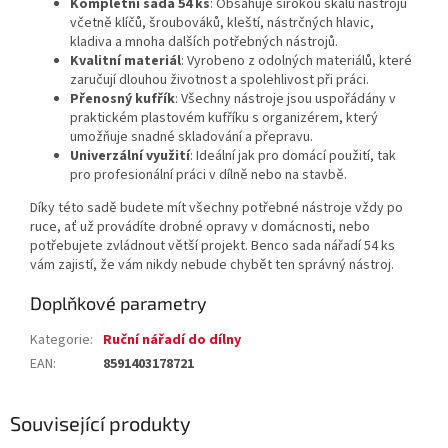
Kompletní sada 54 ks
: Obsahuje širokou škálu nástrojů
včetně klíčů, šroubováků, kleští, nástrčných hlavic,
kladiva a mnoha dalších potřebných nástrojů.
Kvalitní materiál
: Vyrobeno z odolných materiálů, které
zaručují dlouhou životnost a spolehlivost při práci.
Přenosný kufřík
: Všechny nástroje jsou uspořádány v
praktickém plastovém kufříku s organizérem, který
umožňuje snadné skladování a přepravu.
Univerzální využití
: Ideální jak pro domácí použití, tak
pro profesionální práci v dílně nebo na stavbě.
Díky této sadě budete mít všechny potřebné nástroje vždy po
ruce, ať už provádíte drobné opravy v domácnosti, nebo
potřebujete zvládnout větší projekt. Benco sada nářadí 54 ks
vám zajistí, že vám nikdy nebude chybět ten správný nástroj.
Doplňkové parametry
Kategorie
:
Ruční nářadí do dílny
EAN
:
8591403178721
Související produkty