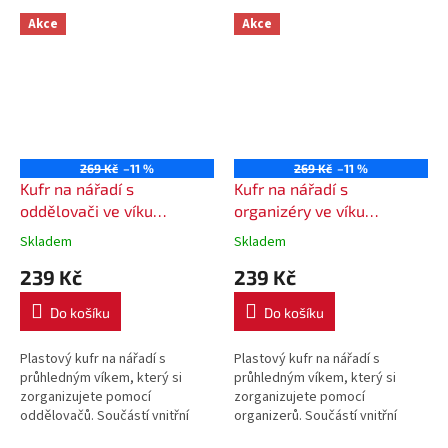
Akce
Akce
269 Kč
–11 %
269 Kč
–11 %
Kufr na nářadí s
Kufr na nářadí s
oddělovači ve víku
organizéry ve víku
Kistenberg 38,4 x 33,5 x
Kistenberg 38,4 x 33,5 x
Skladem
Skladem
14,4 cm
14,4 cm
239 Kč
239 Kč
Do košíku
Do košíku
Plastový kufr na nářadí s
Plastový kufr na nářadí s
průhledným víkem, který si
průhledným víkem, který si
zorganizujete pomocí
zorganizujete pomocí
oddělovačů. Součástí vnitřní
organizerů. Součástí vnitřní
části kufru jsou upevňovací
části kufru jsou upevňovací