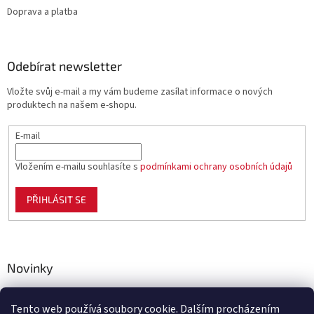
Doprava a platba
Odebírat newsletter
Vložte svůj e-mail a my vám budeme zasílat informace o nových
produktech na našem e-shopu.
E-mail
Vložením e-mailu souhlasíte s
podmínkami ochrany osobních údajů
PŘIHLÁSIT SE
Novinky
Celoplastové pletivo Polynet – univerzální pomocník pro
zahradu, chov i domácnost
Tento web používá soubory cookie. Dalším procházením