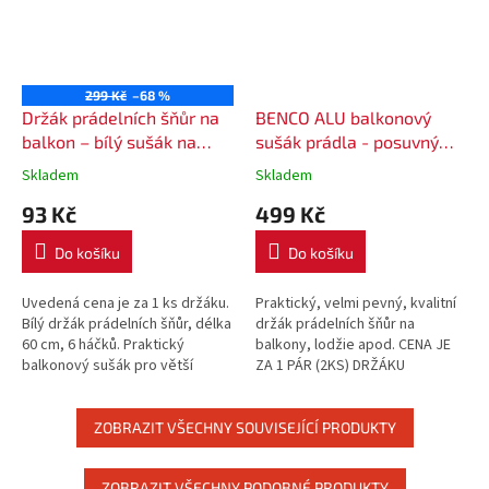
299 Kč
–68 %
Držák prádelních šňůr na
BENCO ALU balkonový
balkon – bílý sušák na
sušák prádla - posuvný
prádlo 60 cm / 6 háčků
délka 60 cm, 6 háčků
Skladem
Skladem
93 Kč
499 Kč
Do košíku
Do košíku
Uvedená cena je za 1 ks držáku.
Praktický, velmi pevný, kvalitní
Bílý držák prádelních šňůr, délka
držák prádelních šňůr na
60 cm, 6 háčků. Praktický
balkony, lodžie apod. CENA JE
balkonový sušák pro větší
ZA 1 PÁR (2KS) DRŽÁKU
využití.
PRÁDELNÍCH ŠŇŮR
ZOBRAZIT VŠECHNY SOUVISEJÍCÍ PRODUKTY
ZOBRAZIT VŠECHNY PODOBNÉ PRODUKTY