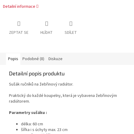
Detailní informace
ZEPTAT SE
HLÍDAT
SDÍLET
Popis
Podobné (8)
Diskuze
Detailní popis produktu
Sušák ručníků na žebřinový radiátor.
Praktický do každé koupelny, která je vybavena žebřinovým
radiátorem.
Parametry sušáku :
délka: 60 cm
šířka i s úchyty max. 23 cm