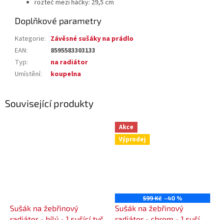
rozteč mezi háčky: 29,5 cm
Doplňkové parametry
Kategorie
:
Závěsné sušáky na prádlo
EAN
:
8595583303133
Typ
:
na radiátor
Umístění
:
koupelna
Související produkty
Akce
Výprodej
599 Kč
–40 %
Sušák na žebřinový
Sušák na žebřinový
radiátor - bílý - 1 sušící tyč
radiátor - chrom - 1 sušící