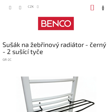
Přejít
NÁKUP
na
CZK
obsah
KOŠÍK
Sušák na žebřinový radiátor - černý
- 2 sušící tyče
GR-2C