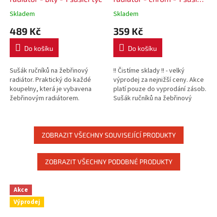
tyč
Skladem
Skladem
489 Kč
359 Kč
Do košíku
Do košíku
Sušák ručníků na žebřinový
!! Čistíme sklady !! - velký
radiátor. Praktický do každé
výprodej za nejnižší ceny. Akce
koupelny, která je vybavena
platí pouze do vyprodání zásob.
žebřinovým radiátorem.
Sušák ručníků na žebřinový
radiátor. Praktický do každé
koupelny, která je...
ZOBRAZIT VŠECHNY SOUVISEJÍCÍ PRODUKTY
ZOBRAZIT VŠECHNY PODOBNÉ PRODUKTY
Akce
Výprodej