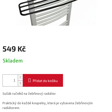
549 Kč
Měrná
Skladem
cena:
Přidat do košíku
Sušák ručníků na žebřinový radiátor.
Praktický do každé koupelny, která je vybavena žebřinovým
radiátorem.