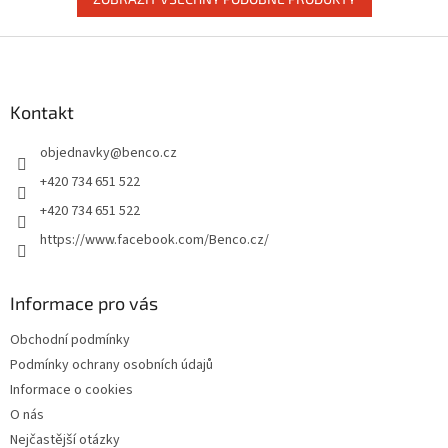
Z
á
p
a
Kontakt
t
objednavky
@
benco.cz
í
+420 734 651 522
+420 734 651 522
https://www.facebook.com/Benco.cz/
Informace pro vás
Obchodní podmínky
Podmínky ochrany osobních údajů
Informace o cookies
O nás
Nejčastější otázky