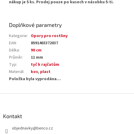
nákup je 5 ks. Prodej pouze po kusech v násobku 5-ti.
Doplňkové parametry
Kategorie
:
Opory pro rostliny
EAN
:
8591403372037
Délka
:
90 cm
Průměr
:
11 mm
Typ
:
tyč k rajčatům
Materiál
:
kov
,
plast
Položka byla vyprodána…
Z
á
p
a
Kontakt
t
objednavky
@
benco.cz
í