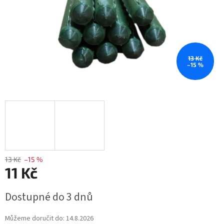
13 Kč
–15 %
13 Kč
–15 %
11 Kč
Měrná
Dostupné do 3 dnů
cena:
Můžeme doručit do:
14.8.2026