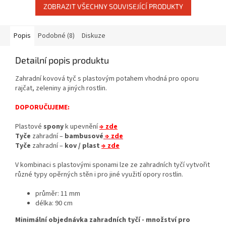
ZOBRAZIT VŠECHNY SOUVISEJÍCÍ PRODUKTY
Popis
Podobné (8)
Diskuze
Detailní popis produktu
Zahradní kovová tyč s plastovým potahem vhodná pro oporu
rajčat, zeleniny a jiných rostlin.
DOPORUČUJEME:
Plastové
spony
k upevnění
⇒ zde
Tyče
zahradní –
bambusové
⇒ zde
Tyče
zahradní –
kov / plast
⇒ zde
V kombinaci s plastovými sponami lze ze zahradních tyčí vytvořit
různé typy opěrných stěn i pro jiné využití opory rostlin.
průměr: 11 mm
délka: 90 cm
Minimální objednávka zahradních tyčí - množství pro