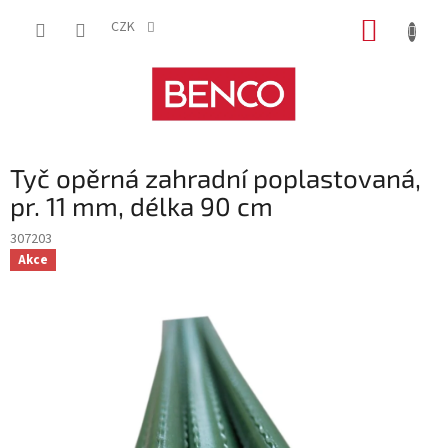
Přejít
NÁKUP
na
CZK
obsah
KOŠÍK
Tyč opěrná zahradní poplastovaná,
pr. 11 mm, délka 90 cm
307203
Akce