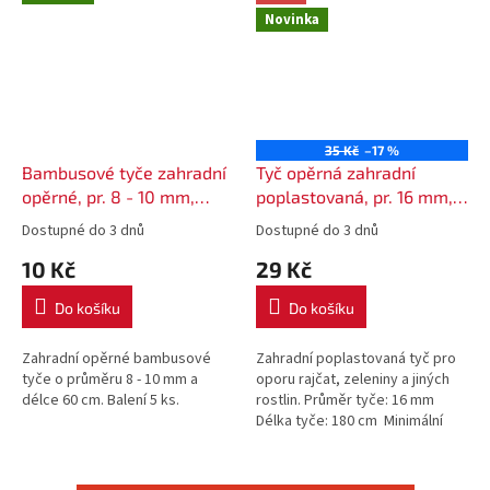
Novinka
35 Kč
–17 %
Bambusové tyče zahradní
Tyč opěrná zahradní
opěrné, pr. 8 - 10 mm,
poplastovaná, pr. 16 mm,
délka 60 cm - 5 ks
délka 180 cm
Dostupné do 3 dnů
Dostupné do 3 dnů
10 Kč
29 Kč
Do košíku
Do košíku
Zahradní opěrné bambusové
Zahradní poplastovaná tyč pro
tyče o průměru 8 - 10 mm a
oporu rajčat, zeleniny a jiných
délce 60 cm. Balení 5 ks.
rostlin. Průměr tyče: 16 mm
Délka tyče: 180 cm Minimální
množství pro nákup je 10 ks.