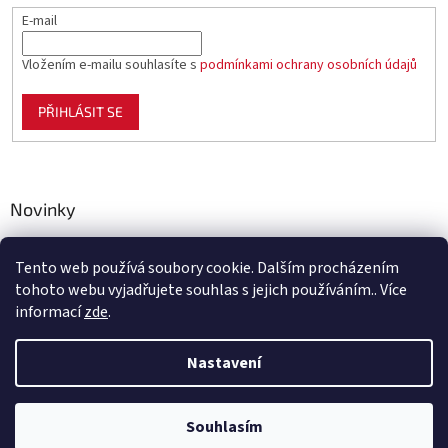
E-mail
Vložením e-mailu souhlasíte s
podmínkami ochrany osobních údajů
PŘIHLÁSIT SE
Novinky
Celoplastové pletivo Polynet – univerzální pomocník pro
zahradu, chov i domácnost
Tento web používá soubory cookie. Dalším procházením
tohoto webu vyjadřujete souhlas s jejich používáním.. Více
informací
zde
.
Vytvořil Shoptet
Nastavení
Copyright 2026
Benco.cz
. Všechna práva vyhrazena.
Upravit
Souhlasím
nastavení cookies