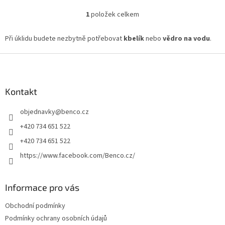
1
položek celkem
O
v
l
Při úklidu budete nezbytně potřebovat
kbelík
nebo
vědro na vodu
.
á
d
Z
a
á
c
p
í
a
Kontakt
p
t
r
objednavky
@
benco.cz
í
v
k
+420 734 651 522
y
+420 734 651 522
v
ý
https://www.facebook.com/Benco.cz/
p
i
s
Informace pro vás
u
Obchodní podmínky
Podmínky ochrany osobních údajů