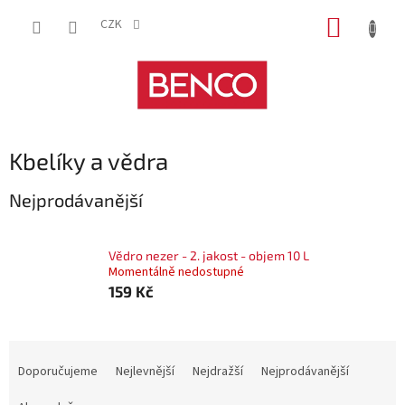
Přejít
NÁKUP
na
CZK
obsah
KOŠÍK
Kbelíky a vědra
Nejprodávanější
Vědro nezer - 2. jakost - objem 10 L
Momentálně nedostupné
159 Kč
Ř
a
Doporučujeme
Nejlevnější
Nejdražší
Nejprodávanější
z