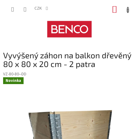
Přejít
NÁKUP
na
CZK
obsah
KOŠÍK
Vyvýšený záhon na balkon dřevěný
80 x 80 x 20 cm - 2 patra
VZ-80-80--DD
Novinka