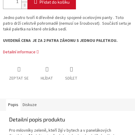
Přidat do košíku
Jedno patro tvoří 4 dřevěné desky spojené ocelovými panty . Toto
patro drží celistvě pohromadě (nemusí se šroubovat). Součástí setu je
také paletka na které ohrádka sedí.
UVEDENÁ CENA JE ZA 2 PATRA ZÁHONU S JEDNOU PALETKOU.
Detailní informace
ZEPTAT SE
HLÍDAT
SDÍLET
Popis
Diskuze
Detailní popis produktu
Pro milovníky zeleně, kteří žijí v bytech a v panelákových