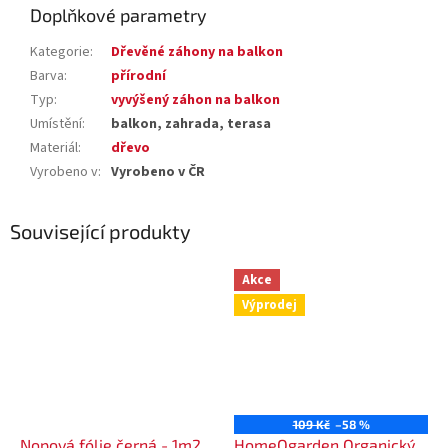
Doplňkové parametry
Kategorie
:
Dřevěné záhony na balkon
Barva
:
přírodní
Typ
:
vyvýšený záhon na balkon
Umístění
:
balkon, zahrada, terasa
Materiál
:
dřevo
Vyrobeno v
:
Vyrobeno v ČR
Související produkty
Akce
Výprodej
109 Kč
–58 %
Nopová fólie černá - 1m2
HomeOgarden Organický