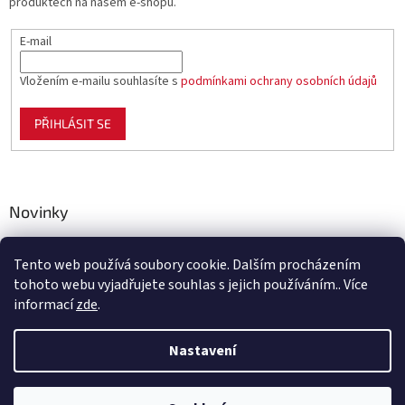
produktech na našem e-shopu.
E-mail
Vložením e-mailu souhlasíte s
podmínkami ochrany osobních údajů
PŘIHLÁSIT SE
Novinky
Celoplastové pletivo Polynet – univerzální pomocník pro
zahradu, chov i domácnost
Tento web používá soubory cookie. Dalším procházením
tohoto webu vyjadřujete souhlas s jejich používáním.. Více
informací
zde
.
Vytvořil Shoptet
Nastavení
Copyright 2026
Benco.cz
. Všechna práva vyhrazena.
Upravit