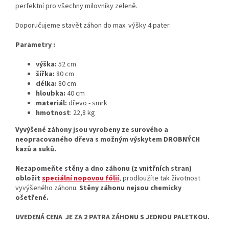
perfektní pro všechny milovníky zeleně.
Doporučujeme stavět záhon do max. výšky 4 pater.
Parametry :
výška:
52 cm
šířka:
80 cm
délka:
80 cm
hloubka:
40 cm
materiál:
dřevo - smrk
hmotnost
: 22,8 kg
Vyvýšené záhony jsou vyrobeny ze surového a
neopracovaného dřeva s možným výskytem DROBNÝCH
kazů a suků.
Nezapomeňte stěny a dno záhonu (z vnitřních stran)
obložit
speciální nopovou fólií
, prodloužíte tak životnost
vyvýšeného záhonu.
Stěny záhonu nejsou chemicky
ošetřené.
UVEDENÁ CENA JE ZA 2 PATRA ZÁHONU S JEDNOU PALETKOU.