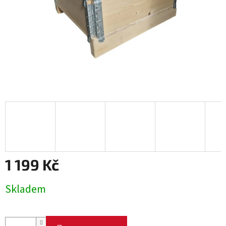
1 199 Kč
Měrná
Skladem
cena: