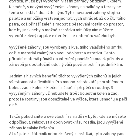
čtvrtích, může být vytvoření vlastní zahrady obtížným úkolem.
Nicméně, s novými vyvýšenými záhony na balkóny a terasy se
tento sen stává dosažitelným. Tyto inovativní záhony stojí na
paletce a umožňují vrstvení jednotlivých ohrádek až do čtvrtého
patra, což přináší zeleň a radost z pěstování rostlin do prostor,
kde by jinak nebylo možné zahrádku mít. Díky nim můžete
vytvořit zelený ráj jak v exteriéru ale i interiéru vašeho bytu.
Vyvýšené záhony jsou vyrobeny z kvalitního Valašského smrku,
což je materiál známý pro svou odolnost a estetiku. Tento
přírodní materiál přináší do interiérů paneláků kousek přírody a
zároveň je dostatečně odolný vůči povětrnostním podmínkám.
Jedním z hlavních benefitů těchto vyvýšených záhonů je jejich
všestrannost a flexibilita.
Pro mnoho zahrádkářů je problémem
bolest zad a kolen z klečení a čapění při péči o rostliny. S
vyvýšenými záhony už nebudete trpět bolestmi kolen a zad,
protože rostliny jsou dosažitelné ve výšce, která usnadňuje péči
o ně.
Takže pokud sníte o své vlastní zahradě i v bytě, kde se můžete
odpočinout, relaxovat a obdivovat krásu rostlin, jsou vyvýšené
záhony ideálním řešením.
Ať už jste začátečník nebo zkušený zahrádkář, tyto záhony jsou