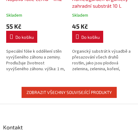
zahradní substrát 10 L
Skladem
Skladem
55 Kč
45 Kč
Do košíku
Do košíku
Speciální fólie k oddělení stěn
Organický substrát k výsadbě a
vyvýšeného záhonu a zeminy.
přesazování všech druhů
Prodlužuje životnost
rostlin, jako jsou plodová
vyvýšeného záhonu. výška: 1 m,
zelenina, zelenina, koření,
délka: libovlně, max. 20 m v 1 roli
bobuloviny a okrasné rostliny
Cena za 1m2 .
nebo k míchání s horšími...
ZOBRAZIT VŠECHNY SOUVISEJÍCÍ PRODUKTY
Z
á
p
a
Kontakt
t