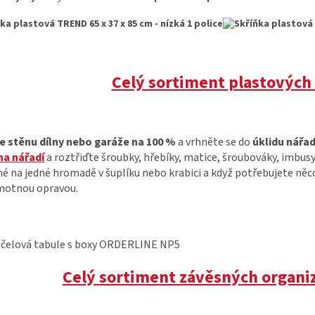
Celý sortiment plastových 
te stěnu dílny nebo garáže na 100 %
a vrhněte se do
úklidu nářad
na nářadí
a roztřiďte šroubky, hřebíky, matice, šroubováky, imbusy
é na jedné hromadě v šuplíku nebo krabici a když potřebujete něco 
motnou opravou.
Celý sortiment závěsných organiz