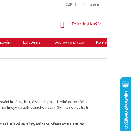
NFORMACE O COOKIES
O NÁS
CZK
NEJČASTĚJŠÍ OTÁZKY
Přihlášení
DOPRAVA 
NÁKUPNÍ
Prázdný košík
KOŠÍK
ilování
Loft Design
Doprava a platba
Kontakty
Rady
ování hraček, bot, čistících prostředků nebo třeba
 na hnojiva a zahradnické náčiní. Skříně se neztratí
rátí
.
Nízké skříňky
můžete
přivrtat ke zdi do