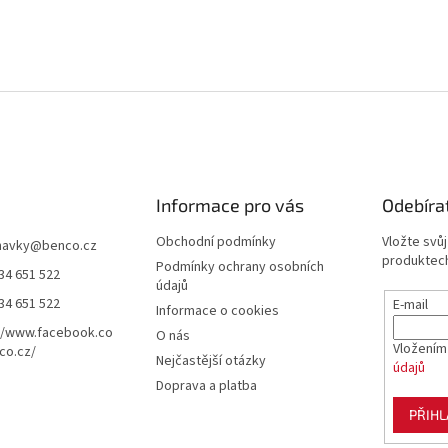
Informace pro vás
Odebíra
Obchodní podmínky
Vložte svů
navky
@
benco.cz
produktech
Podmínky ochrany osobních
34 651 522
údajů
34 651 522
E-mail
Informace o cookies
//www.facebook.co
O nás
Vložením
co.cz/
Nejčastější otázky
údajů
Doprava a platba
PŘIHL