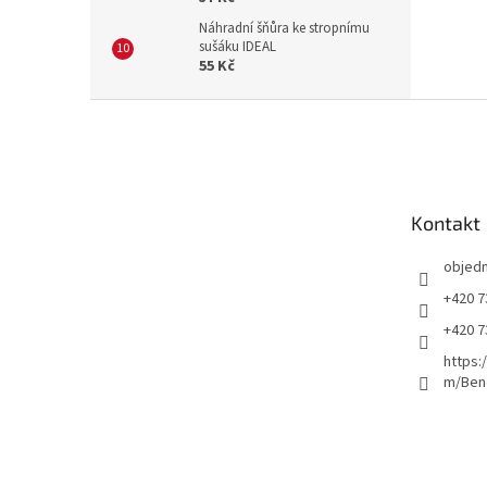
Náhradní šňůra ke stropnímu
sušáku IDEAL
55 Kč
Z
á
p
a
t
Kontakt
í
objed
+420 7
+420 7
https:
m/Ben