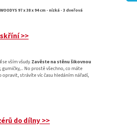
skříní >>
í
se vším všudy.
Zavěste na stěnu šikovnou
, gumičky,... No prostě všechno, co máte
opravit, strávíte víc času hledáním nářadí,
érů do dílny >>