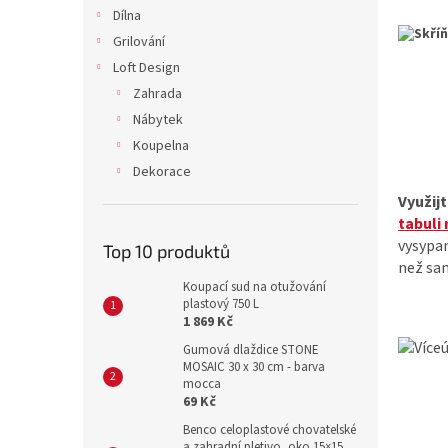
n
Dílna
e
Grilování
l
Loft Design
Zahrada
Nábytek
Koupelna
Dekorace
Využij
tabuli
vysypan
Top 10 produktů
než sa
Koupací sud na otužování
plastový 750 L
1 869 Kč
Gumová dlaždice STONE
MOSAIC 30 x 30 cm - barva
mocca
69 Kč
Benco celoplastové chovatelské
a zahradní pletivo, oko 15×15