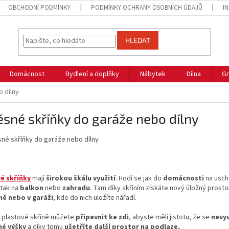
OBCHODNÍ PODMÍNKY
PODMÍNKY OCHRANY OSOBNÍCH ÚDAJŮ
I
HLEDAT
Domácnost
Bydlení a doplňky
Nábytek
Dílna
Gr
 dílny
sné skříňky do garáže nebo dílny
é skříňky
mají
širokou škálu využití
. Hodí se jak do
domácnosti
na usch
 tak na
balkon
nebo
zahradu
. Tam díky skříním získáte nový úložný prostor
ně nebo v garáži
, kde do nich uložíte nářadí.
 plastové skříně můžete
připevnit ke zdi
, abyste měli jistotu, že se
nevyv
né výšky
a díky tomu
ušetříte další prostor na podlaze.