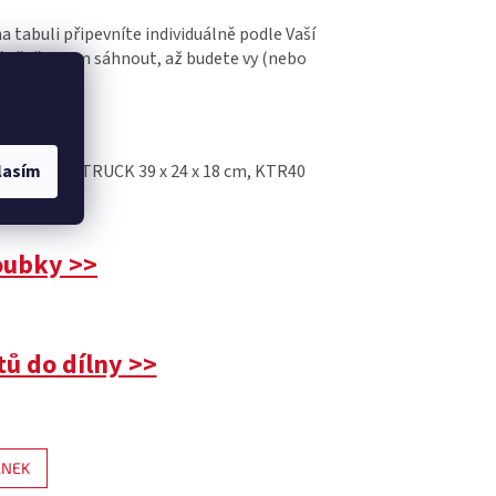
na tabuli připevníte individuálně podle Vaší
ě vědět, kam sáhnout, až budete vy (nebo
lasím
oubky >>
ů do dílny >>
ÁNEK