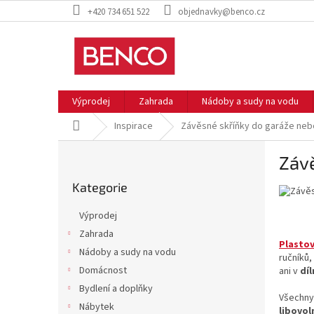
Přejít
+420 734 651 522
objednavky@benco.cz
na
obsah
Výprodej
Zahrada
Nádoby a sudy na vodu
Domů
Inspirace
Závěsné skříňky do garáže nebo
P
Závě
o
Přeskočit
s
Kategorie
kategorie
t
r
Výprodej
a
Zahrada
n
Plastov
Nádoby a sudy na vodu
n
ručníků,
í
Domácnost
ani v
díl
p
Bydlení a doplňky
Všechny
a
Nábytek
libovol