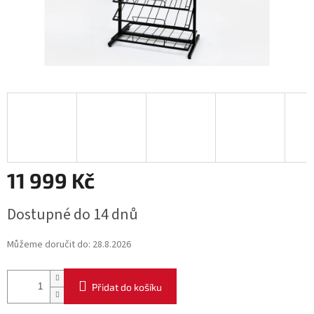
11 999 Kč
Měrná
Dostupné do 14 dnů
cena:
Můžeme doručit do:
28.8.2026
Přidat do košíku