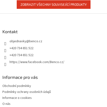
ZOBRAZIT VŠECHNY SOUVISEJÍCÍ PRODUKTY
Z
á
p
a
Kontakt
t
objednavky
@
benco.cz
í
+420 734 651 522
+420 734 651 522
https://www.facebook.com/Benco.cz/
Informace pro vás
Obchodní podmínky
Podmínky ochrany osobních údajů
Informace o cookies
O nás