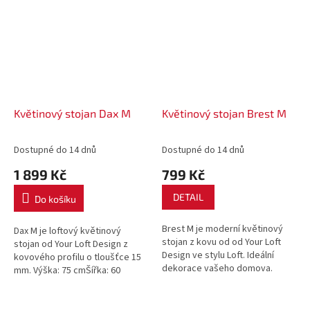
Květinový stojan Dax M
Květinový stojan Brest M
Dostupné do 14 dnů
Dostupné do 14 dnů
1 899 Kč
799 Kč
DETAIL
Do košíku
Brest M je moderní květinový
Dax M je loftový květinový
stojan z kovu od od Your Loft
stojan od Your Loft Design z
Design ve stylu Loft. Ideální
kovového profilu o tloušťce 15
dekorace vašeho domova.
mm. Výška: 75 cmŠířka: 60
Výška: 62 cm Šířka: 25 cm
cmHloubka: 23 cmRozměry
Hloubka: 25 cm Hmotnost: 1,63...
mřížky: 57 x 20 x
20Hmotnost: 4,93...