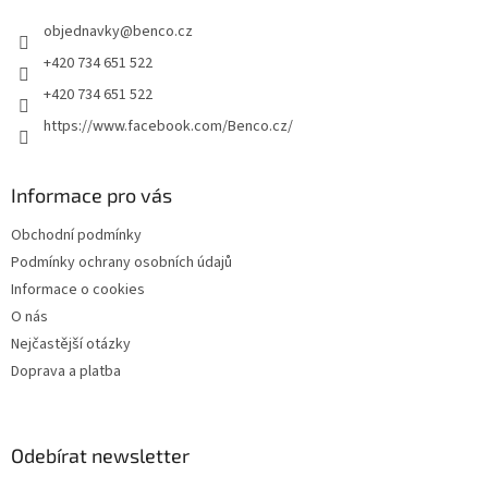
t
í
objednavky
@
benco.cz
í
p
r
+420 734 651 522
v
+420 734 651 522
k
y
https://www.facebook.com/Benco.cz/
v
ý
p
Informace pro vás
i
s
Obchodní podmínky
u
Podmínky ochrany osobních údajů
Informace o cookies
O nás
Nejčastější otázky
Doprava a platba
Odebírat newsletter