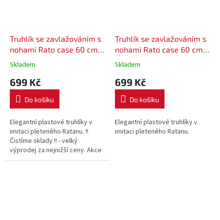
Truhlík se zavlažováním s
Truhlík se zavlažováním s
nohami Rato case 60 cm
nohami Rato case 60 cm
DRTC600H - barva
DRTC600H - barva hnědá
Skladem
Skladem
antracit
699 Kč
699 Kč
Do košíku
Do košíku
Elegantní plastové truhlíky v
Elegantní plastové truhlíky v
imitaci pleteného Ratanu. !!
imitaci pleteného Ratanu.
Čistíme sklady !! - velký
výprodej za nejnižší ceny. Akce
platí pouze do vyprodání zásob.