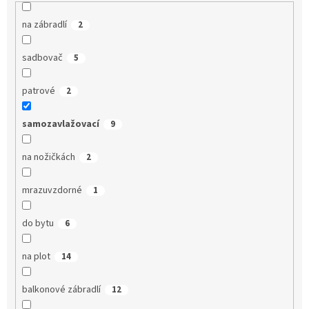
na zábradlí
2
sadbovač
5
patrové
2
samozavlažovací
9
na nožičkách
2
mrazuvzdorné
1
do bytu
6
na plot
14
balkonové zábradlí
12