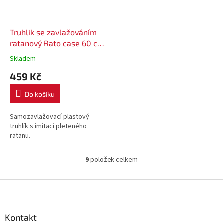
Truhlík se zavlažováním
ratanový Rato case 60 cm
DRTC600 - barva mocca
Skladem
459 Kč
Do košíku
Samozavlažovací plastový
truhlík s imitací pleteného
ratanu.
9
položek celkem
O
v
l
Z
á
á
d
p
a
a
Kontakt
c