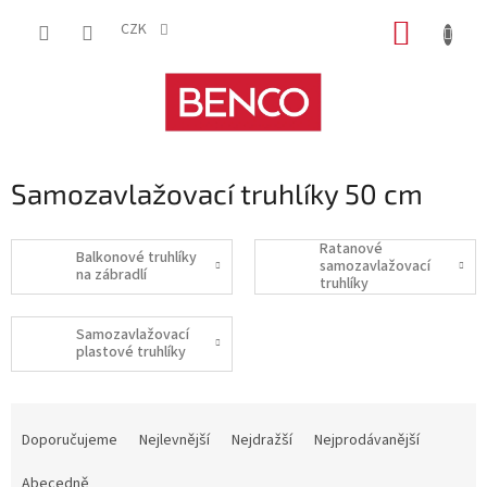
Přejít
NÁKUP
na
CZK
obsah
KOŠÍK
Samozavlažovací truhlíky 50 cm
Ratanové
Balkonové truhlíky
samozavlažovací
na zábradlí
truhlíky
Samozavlažovací
plastové truhlíky
Ř
a
Doporučujeme
Nejlevnější
Nejdražší
Nejprodávanější
z
e
Abecedně