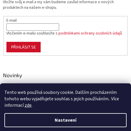
Vložte svůj e-mail a my vám budeme zasílat informace o nových
produktech na našem e-shopu.
E-mail
Vložením e-mailu souhlasíte s
podmínkami ochrany osobních údajů
PŘIHLÁSIT SE
Novinky
Celoplastové pletivo Polynet – univerzální pomocník pro
zahradu, chov i domácnost
Tento web používá soubory cookie. Dalším procházením
tohoto webu vyjadřujete souhlas s jejich používáním.. Více
informací
zde
.
Vytvořil Shoptet
Nastavení
Vážení zákazníci, ve čtvrtek 6. 8. 2026 bude naše společnost z důvodu