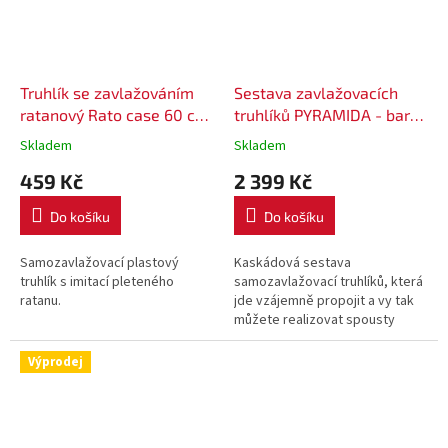
Truhlík se zavlažováním
Sestava zavlažovacích
ratanový Rato case 60 cm
truhlíků PYRAMIDA - barva
DRTC600 - barva hnědá
tortora
Skladem
Skladem
459 Kč
2 399 Kč
Do košíku
Do košíku
Samozavlažovací plastový
Kaskádová sestava
truhlík s imitací pleteného
samozavlažovací truhlíků, která
ratanu.
jde vzájemně propojit a vy tak
můžete realizovat spousty
druhů kompozic.
Výprodej