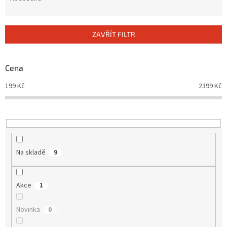
n
í
p
ZAVŘÍT FILTR
r
o
d
Cena
u
199
Kč
2399
Kč
k
t
ů
Na skladě
9
Akce
1
Novinka
0