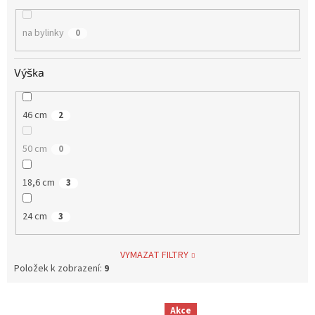
na bylinky
0
Výška
46 cm
2
50 cm
0
18,6 cm
3
24 cm
3
VYMAZAT FILTRY
Položek k zobrazení:
9
V
Akce