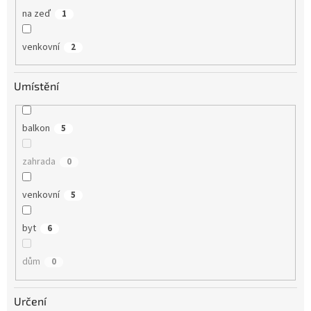
na zeď
1
venkovní
2
Umístění
balkon
5
zahrada
0
venkovní
5
byt
6
dům
0
Určení