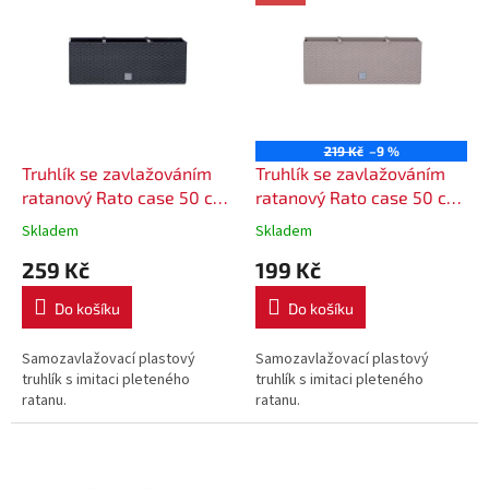
ý
p
i
s
p
r
o
219 Kč
–9 %
d
Truhlík se zavlažováním
Truhlík se zavlažováním
u
ratanový Rato case 50 cm
ratanový Rato case 50 cm
k
DRTC500 - barva
DRTC500 - barva mocca
Skladem
Skladem
t
antracitová
259 Kč
199 Kč
ů
Do košíku
Do košíku
Samozavlažovací plastový
Samozavlažovací plastový
truhlík s imitaci pleteného
truhlík s imitaci pleteného
ratanu.
ratanu.