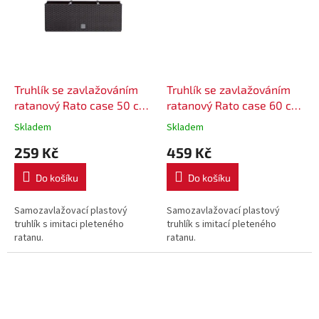
Truhlík se zavlažováním
Truhlík se zavlažováním
ratanový Rato case 50 cm
ratanový Rato case 60 cm
DRTC500 - barva hnědá
DRTC600 - barva
Skladem
Skladem
antracitová
259 Kč
459 Kč
Do košíku
Do košíku
Samozavlažovací plastový
Samozavlažovací plastový
truhlík s imitaci pleteného
truhlík s imitací pleteného
ratanu.
ratanu.