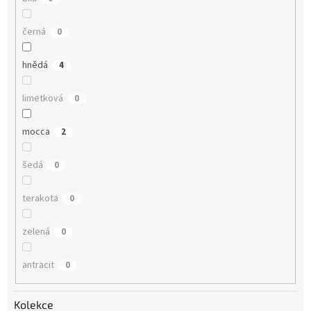
černá
0
hnědá
4
limetková
0
mocca
2
šedá
0
terakota
0
zelená
0
antracit
0
Kolekce