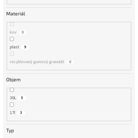
Materiál
kov
0
plast
9
recyklovaný gumový granulát
0
Objem
30L
5
17l
3
Typ