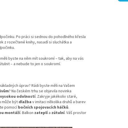
odpočinku. Po práci si sednou do pohodlného křesla
nek z rozečtené knihy, nasadí si sluchátka a
dpočinku.
 měli byste na něm mít soukromí – tak, aby na vás
tulnit – a nebude to jen o soukromí.
nákladných úprav? Rádi byste měli na Vašem
livům
? Na českém trhu se objevila novinka
vysokou odolností
. Zakryje jakékoliv staré,
u může být
dlažba
v imitaci několika druhů a barev
íte pomocí
bočních spojovacích háčků
.
ou montáží
. Balkon
zateplí
a
zútulní
. Váš prostor