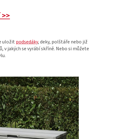
 >>
e uložit
podsedáky
, deky, polštáře nebo již
 v jakých se vyrábí skříně. Nebo si můžete
lu.