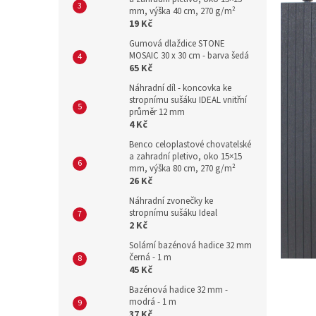
mm, výška 40 cm, 270 g/m²
19 Kč
Gumová dlaždice STONE
MOSAIC 30 x 30 cm - barva šedá
65 Kč
Náhradní díl - koncovka ke
stropnímu sušáku IDEAL vnitřní
průměr 12 mm
4 Kč
Benco celoplastové chovatelské
a zahradní pletivo, oko 15×15
mm, výška 80 cm, 270 g/m²
26 Kč
Náhradní zvonečky ke
stropnímu sušáku Ideal
2 Kč
Solární bazénová hadice 32 mm
černá - 1 m
45 Kč
Bazénová hadice 32 mm -
modrá - 1 m
37 Kč