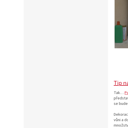
Tip n
Tak…
P
představ
se budet
Dekoraci
vůni a d
množství