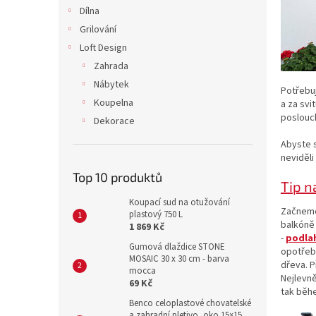
n
Dílna
e
Grilování
l
Loft Design
Zahrada
Nábytek
Potřebuj
Koupelna
a za svi
poslouch
Dekorace
Abyste s
neviděli
Top 10 produktů
Tip n
Koupací sud na otužování
Začneme
plastový 750 L
balkóně
1 869 Kč
-
podlah
Gumová dlaždice STONE
opotřeb
MOSAIC 30 x 30 cm - barva
dřeva. 
mocca
Nejlevně
69 Kč
tak běh
Benco celoplastové chovatelské
a zahradní pletivo, oko 15×15