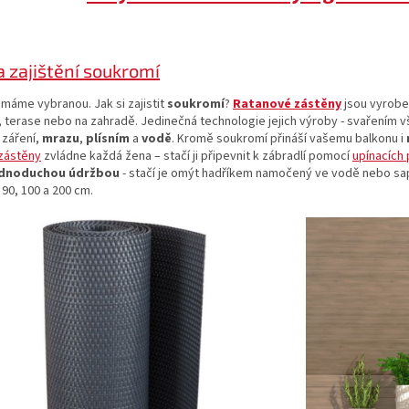
a zajištění soukromí
máme vybranou. Jak si zajistit
soukromí
?
Ratanové zástěny
jsou vyrobe
 terase nebo na zahradě. Jedinečná technologie jejich výroby - svařením vš
záření,
mrazu
,
plísním
a
vodě
. Kromě soukromí přináší vašemu balkonu i
zástěny
zvládne každá žena – stačí ji připevnit k zábradlí pomocí
upínacích
ednoduchou údržbou
- stačí je omýt hadříkem namočený ve vodě nebo sapo
90, 100 a 200 cm.