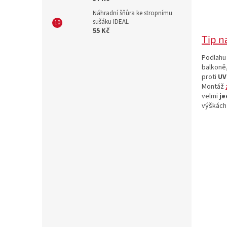
Náhradní šňůra ke stropnímu
sušáku IDEAL
55 Kč
Tip n
Podlahu 
balkoně,
proti
UV
Montáž
velmi
j
výškách 