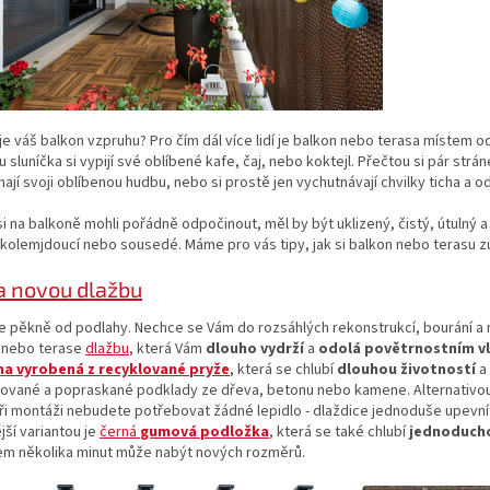
e váš balkon vzpruhu? Pro čím dál více lidí je balkon nebo terasa místem 
tu sluníčka si vypijí své oblíbené kafe, čaj, nebo koktejl. Přečtou si pár strá
ají svoji oblíbenou hudbu, nebo si prostě jen vychutnávají chvilky ticha a o
i na balkoně mohli pořádně odpočinout, měl by být uklizený, čistý, útulný a
 kolemjdoucí nebo sousedé. Máme pro vás tipy, jak si balkon nebo terasu zú
a novou dlažbu
 pěkně od podlahy. Nechce se Vám do rozsáhlých rekonstrukcí, bourání a 
 nebo terase
dlažbu
, která Vám
dlouho vydrží
a
odolá povětrnostním v
a vyrobená z recyklované
pryže
, která se chlubí
dlouhou životností
a
ované a popraskané podklady ze dřeva, betonu nebo kamene. Alternativo
Při montáži nebudete potřebovat žádné lepidlo - dlaždice jednoduše upevn
jší variantou je
černá
gumová podložka
, která se také chlubí
jednoduch
em několika minut může nabýt nových rozměrů.