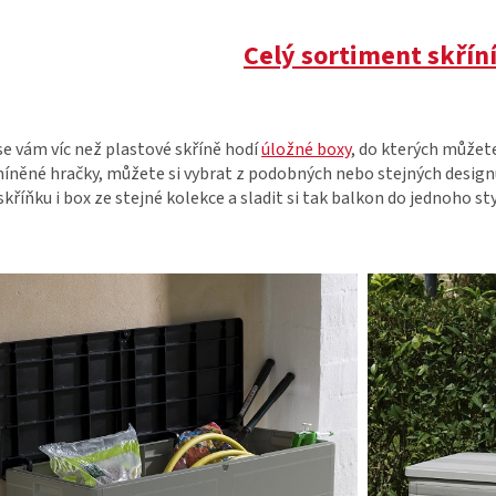
Celý sortiment skříní
e vám víc než plastové skříně hodí
úložné boxy
, do kterých můžet
íněné hračky, můžete si vybrat z podobných nebo stejných designů,
skříňku i box ze stejné kolekce a sladit si tak balkon do jednoho sty