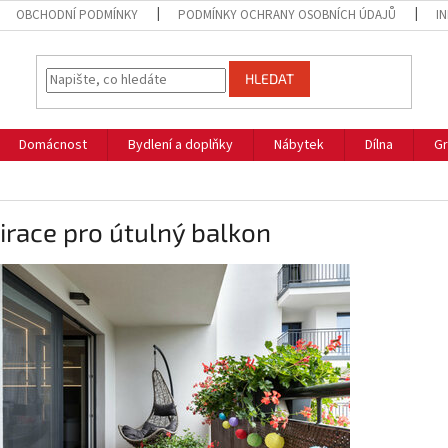
OBCHODNÍ PODMÍNKY
PODMÍNKY OCHRANY OSOBNÍCH ÚDAJŮ
I
HLEDAT
Domácnost
Bydlení a doplňky
Nábytek
Dílna
Gr
irace pro útulný balkon