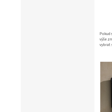
Pokud s
výše zm
vybrat 