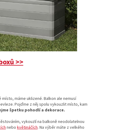
boxů >>
é místo, máme uklizené. Balkon ale nemusí
evleze. Pojďme z něj spolu vykouzlit místo, kam
ejme špetku pohodlí a dekorace.
pěstováním, vykouzlí na balkoně neodolatelnou
cích
nebo
květináčích
. Na výběr máte z velkého