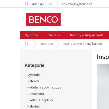
Přejít
+420 734 651 522
objednavky@benco.cz
na
obsah
Výprodej
Zahrada
Nádoby a sudy na vodu
Domů
Inspirace
Inspirace pro útulný balkon
P
Insp
o
Přeskočit
s
Kategorie
kategorie
t
r
Výprodej
a
Zahrada
n
Nádoby a sudy na vodu
n
í
Domácnost
p
Bydlení a doplňky
a
Nábytek