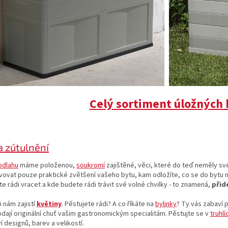
Celý sortiment úložných 
a zútulnění
odlahu
máme položenou,
soukromí
zajištěné, věci, které do teď neměly sv
ovat pouze praktické zvětšení vašeho bytu, kam odložíte, co se do bytu n
e rádi vracet a kde budete rádi trávit své volné chvilky - to znamená,
přid
 nám zajistí
květiny
. Pěstujete rádi? A co říkáte na
bylinky
? Ty vás zabaví 
odají originální chuť vašim gastronomickým specialitám. Pěstujte se v
truhlí
 designů, barev a velikostí.