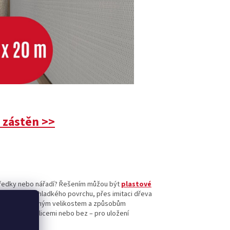
 zástěn >>
středky nebo nářadí? Řešením můžou být
plastové
rovedení - od hladkého povrchu, přes imitaci dřeva
uníčka. Díky různým velikostem a způsobům
é skříně s policemi nebo bez – pro uložení