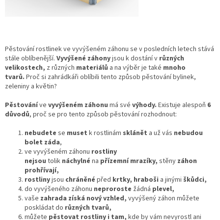
Pěstování rostlinek ve vyvýšeném záhonu se v posledních letech stává
stále oblíbenější.
Vyvýšené záhony
jsou k dostání v
různých
velikostech,
z různých
materiálů
a na výběr je také
mnoho
tvarů.
Proč si zahrádkáři oblíbili tento způsob pěstování bylinek,
zeleniny a květin?
Pěstování
ve
vyvýšeném záhonu
má své
výhody.
Existuje alespoň
6
důvodů
, proč se pro tento způsob pěstování rozhodnout:
nebudete
se
muset
k rostlinám
sklánět
a už vás
nebudou
bolet záda
,
ve vyvýšeném záhonu
rostliny
nejsou
tolik
náchylné
na
přízemní mrazíky,
stěny
záhon
prohřívají,
rostliny
jsou
chráněné
před
krtky, hraboši
a jinými
škůdci,
do vyvýšeného záhonu
neproroste
žádná
plevel,
vaše
zahrada získá nový vzhled,
vyvýšený záhon můžete
poskládat do
různých tvarů,
můžete
pěstovat rostliny
i
tam,
kde by vám nevyrostl ani