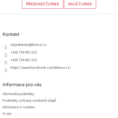
PŘEDCHOZÍ ČLÁNEK
DALŠÍ ČLÁNEK
Z
á
p
a
Kontakt
t
objednavky
@
benco.cz
í
+420 734 651 522
+420 734 651 522
https://www.facebook.com/Benco.cz/
Informace pro vás
Obchodní podmínky
Podmínky ochrany osobních údajů
Informace o cookies
O nás