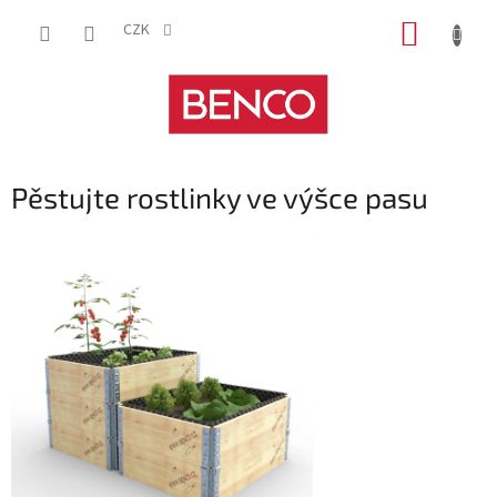
Přejít
NÁKUP
na
CZK
obsah
KOŠÍK
Pěstujte rostlinky ve výšce pasu