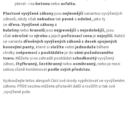
plevel - i na
betonu
nebo
asfaltu.
Plastové vyvýšené záhony
jsou
nejlevnější
variantou vyvýšených
záhonů, nikdy však
nebudou
tak
pevné
a
odolné,
jako ty
ze
dřeva.
Vyvýšené záhony z
kulatiny
nebo
hranolů
jsou
nejpevnější
a
nejodolnější,
jsou
však
náročné
na
výrobu
a jejich
pořizovací cena
je
nejvyšší.
Nabízí
se varianta
dřevěných vyvýšených záhonů z desek spojených
kovovými panty
, které si
složíte
velmi
jednoduše
během
chvilky
svépomocí
a
poskládáte
je do
vámi požadovaného
tvaru.
Můžete si na zahradě poskládat
schodkovitý
vyvýšený
záhon,
čtyřhranný, šestihranný
nebo
osmihranný,
nebo je mezi
sebou různě kombinovat
podle svých představ.
Vyzkoušejte letos alespoň část své úrody vypěstovat ve vyvýšeném
záhonu. Příští sezónu můžete přistavět další a rozšířit si tak své
‚vyvýšené pole.