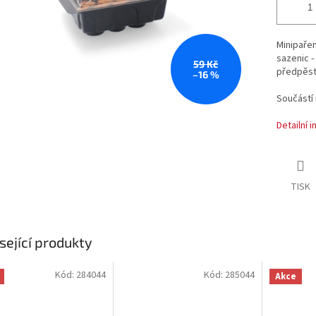
Minipaře
sazenic -
59 Kč
předpěsto
–16 %
Součástí 
Detailní 
TISK
sející produkty
Kód:
284044
Kód:
285044
Akce