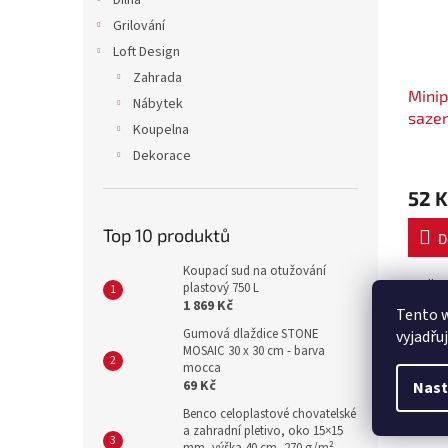
Dílna
Grilování
Loft Design
Zahrada
Minip
Nábytek
sazen
Koupelna
cm
Dekorace
52 K
Top 10 produktů
D
Koupací sud na otužování
Sadbo
plastový 750 L
víkem 
1 869 Kč
Tento 
klima 
Gumová dlaždice STONE
vyjadřu
Vytvoř
MOSAIC 30 x 30 cm - barva
podmín
mocca
69 Kč
Nast
Benco celoplastové chovatelské
Popi
a zahradní pletivo, oko 15×15