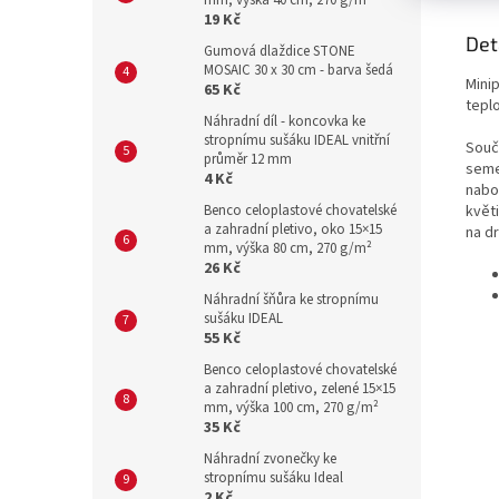
mm, výška 40 cm, 270 g/m²
19 Kč
Det
Gumová dlaždice STONE
MOSAIC 30 x 30 cm - barva šedá
Mini
65 Kč
tepl
Náhradní díl - koncovka ke
stropnímu sušáku IDEAL vnitřní
Souč
průměr 12 mm
seme
4 Kč
nabo
Benco celoplastové chovatelské
květi
a zahradní pletivo, oko 15×15
na d
mm, výška 80 cm, 270 g/m²
26 Kč
Náhradní šňůra ke stropnímu
sušáku IDEAL
55 Kč
Benco celoplastové chovatelské
a zahradní pletivo, zelené 15×15
mm, výška 100 cm, 270 g/m²
35 Kč
Náhradní zvonečky ke
stropnímu sušáku Ideal
2 Kč