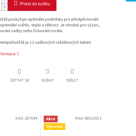
Přidat do košíku
niště poskytuje optimální podmínky pro předpěstování
 optimální světlo, teplo a vlhkost. Je vhodné pro výsev,
vání sadby nebo řízkování rostlin.
minipařeniště je 12 sadbových rašelinových tablet.
informace
ZEPTAT SE
HLÍDAT
SDÍLET
Kód:
287044
Kód:
68518013
Akce
Výprodej