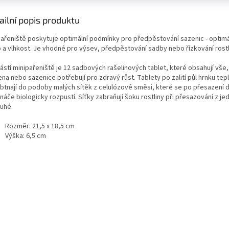
ailní popis produktu
pařeniště poskytuje optimální podmínky pro předpěstování sazenic - optimál
o a vlhkost. Je vhodné pro výsev, předpěstování sadby nebo řízkování rostl
ástí minipařeniště je 12 sadbových rašelinových tablet, které obsahují vše,
na nebo sazenice potřebují pro zdravý růst. Tablety po zalití půl hrnku tep
btnají do podoby malých sítěk z celulózové směsi, které se po přesazení 
náče biologicky rozpustí. Síťky zabraňují šoku rostliny při přesazování z j
ruhé.
Rozměr: 21,5 x 18,5 cm
Výška: 6,5 cm