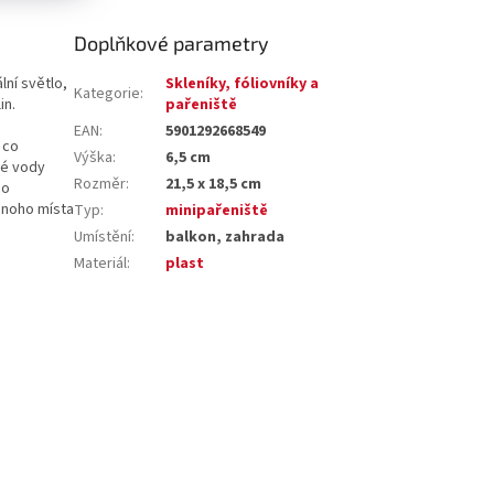
Doplňkové parametry
ní světlo,
Skleníky, fóliovníky a
Kategorie
:
in.
pařeniště
EAN
:
5901292668549
 co
Výška
:
6,5 cm
lé vody
Rozměr
:
21,5 x 18,5 cm
do
ednoho místa
Typ
:
minipařeniště
Umístění
:
balkon, zahrada
Materiál
:
plast