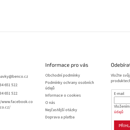
Informace pro vás
Odebíra
Obchodní podmínky
Vložte svů
navky
@
benco.cz
produktech
Podmínky ochrany osobních
34 651 522
údajů
34 651 522
E-mail
Informace o cookies
//www.facebook.co
O nás
Vložením
co.cz/
Nejčastější otázky
údajů
Doprava a platba
PŘIHL