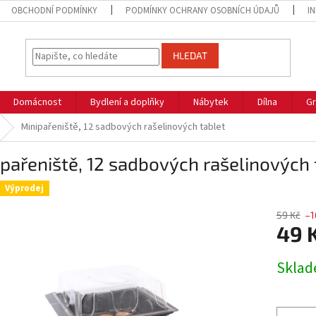
OBCHODNÍ PODMÍNKY
PODMÍNKY OCHRANY OSOBNÍCH ÚDAJŮ
I
HLEDAT
Domácnost
Bydlení a doplňky
Nábytek
Dílna
Gr
Minipařeniště, 12 sadbových rašelinových tablet
pařeniště, 12 sadbových rašelinových 
Výprodej
59 Kč
–1
49 
Měrná
Skla
cena: