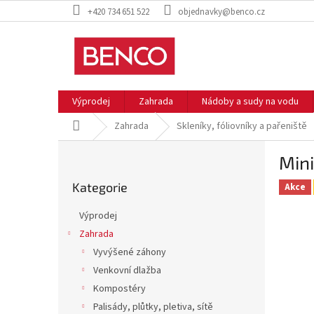
Přejít
+420 734 651 522
objednavky@benco.cz
na
obsah
Výprodej
Zahrada
Nádoby a sudy na vodu
Domů
Zahrada
Skleníky, fóliovníky a pařeniště
P
Mini
o
Přeskočit
s
Kategorie
kategorie
Akce
t
r
Výprodej
a
Zahrada
n
Vyvýšené záhony
n
í
Venkovní dlažba
p
Kompostéry
a
Palisády, plůtky, pletiva, sítě