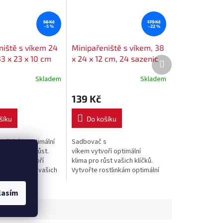
56 Kč
179 Kč
–5 %
–22 %
niště s víkem 24
Minipařeniště s víkem, 38
3 x 23 x 10 cm
x 24 x 12 cm, 24 sazenic
Další
produkt
Skladem
Skladem
139 Kč
šíku
Do košíku
ostlinkám optimální
Sadbovač s
o klíčení a růst.
víkem vytvoří optimální
 víkem vytvoří
klima pro růst vašich klíčků.
lima pro růst vašich
Vytvořte rostlinkám optimální
podmínky pro klíčení a růst.
lasím