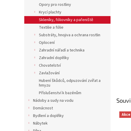
n
Opory pro rostliny
e
Krycí plachty
l
Skleníky, fóliovníky a pařeniště
Textilie a fólie
Substráty, hnojiva a ochrana rostlin
Oplocení
Zahradní nářadí a technika
Zahradní doplňky
Chovatelství
Zavlažování
Hubení škůdců, odpuzování zvířat a
hmyzu
Příslušenství k bazénům
Souvi
Nádoby a sudy na vodu
Domácnost
Akce
Bydlení a doplňky
Nábytek