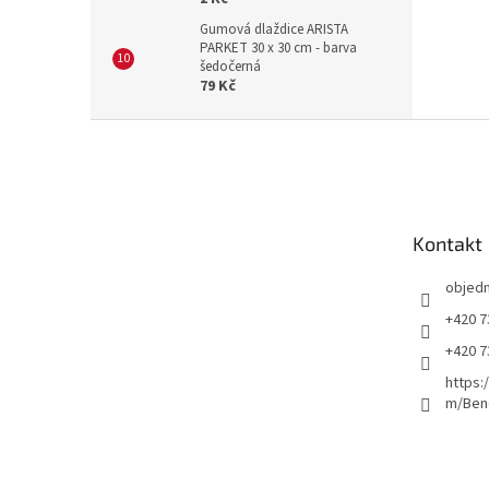
Gumová dlaždice ARISTA
PARKET 30 x 30 cm - barva
šedočerná
79 Kč
Z
á
p
a
t
Kontakt
í
objed
+420 7
+420 7
https:
m/Ben