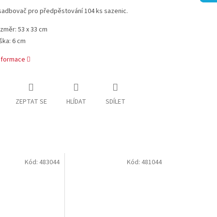
sadbovač pro předpěstování 104 ks sazenic.
změr: 53 x 33 cm
ška: 6 cm
informace
ZEPTAT SE
HLÍDAT
SDÍLET
Kód:
483044
Kód:
481044