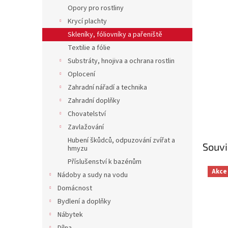
n
Opory pro rostliny
e
Krycí plachty
l
Skleníky, fóliovníky a pařeniště
Textilie a fólie
Substráty, hnojiva a ochrana rostlin
Oplocení
Zahradní nářadí a technika
Zahradní doplňky
Chovatelství
Zavlažování
Hubení škůdců, odpuzování zvířat a
Souvi
hmyzu
Příslušenství k bazénům
Akce
Nádoby a sudy na vodu
Domácnost
Bydlení a doplňky
Nábytek