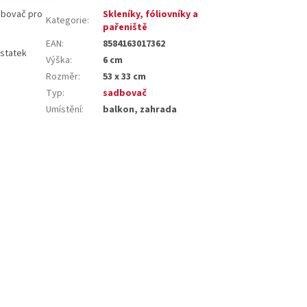
adbovač pro
Skleníky, fóliovníky a
Kategorie
:
pařeniště
EAN
:
8584163017362
ostatek
Výška
:
6 cm
Rozměr
:
53 x 33 cm
Typ
:
sadbovač
Umístění
:
balkon, zahrada