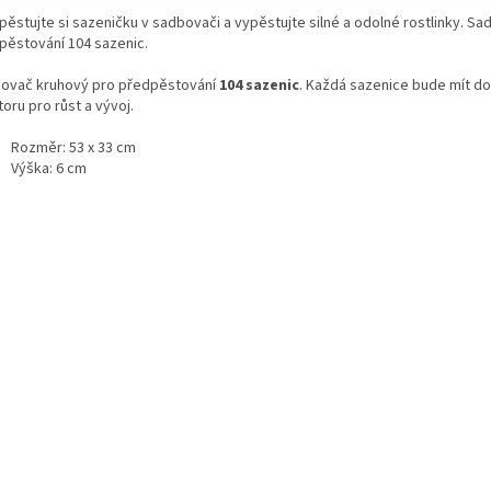
pěstujte si sazeničku v sadbovači a vypěstujte silné a odolné rostlinky. S
pěstování 104 sazenic.
ovač kruhový pro předpěstování
104 sazenic
. Každá sazenice bude mít d
oru pro růst a vývoj.
Rozměr: 53 x 33 cm
Výška: 6 cm