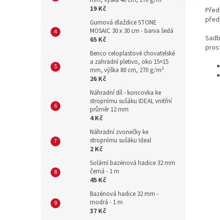
mm, výška 40 cm, 270 g/m²
19 Kč
Před
před
Gumová dlaždice STONE
MOSAIC 30 x 30 cm - barva šedá
Sadb
65 Kč
prost
Benco celoplastové chovatelské
a zahradní pletivo, oko 15×15
mm, výška 80 cm, 270 g/m²
26 Kč
Náhradní díl - koncovka ke
stropnímu sušáku IDEAL vnitřní
průměr 12 mm
4 Kč
Náhradní zvonečky ke
stropnímu sušáku Ideal
2 Kč
Solární bazénová hadice 32 mm
černá - 1 m
45 Kč
Bazénová hadice 32 mm -
modrá - 1 m
37 Kč