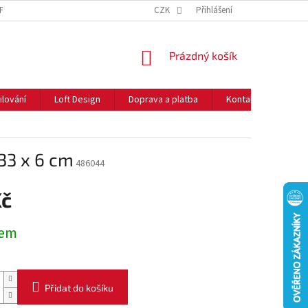
NFORMACE O COOKIES
O NÁS
CZK
NEJČASTĚJŠÍ OTÁZKY
Přihlášení
DOPRAVA 
NÁKUPNÍ
Prázdný košík
KOŠÍK
ilování
Loft Design
Doprava a platba
Kontakty
Rady
 33 x 6 cm
486044
Kč
dem
Přidat do košíku