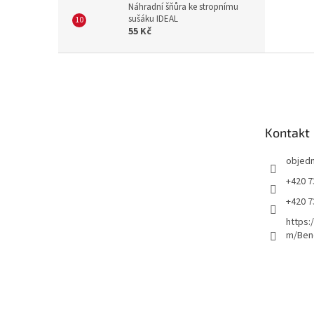
Náhradní šňůra ke stropnímu
sušáku IDEAL
55 Kč
Z
á
p
a
t
Kontakt
í
objed
+420 7
+420 7
https:
m/Ben