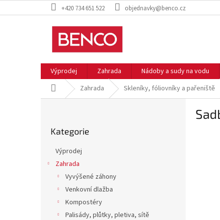
Přejít
+420 734 651 522
objednavky@benco.cz
na
obsah
Výprodej
Zahrada
Nádoby a sudy na vodu
Domů
Zahrada
Skleníky, fóliovníky a pařeniště
P
Sadb
o
Přeskočit
s
Kategorie
kategorie
t
r
Výprodej
a
Zahrada
n
Vyvýšené záhony
n
í
Venkovní dlažba
p
Kompostéry
a
Palisády, plůtky, pletiva, sítě