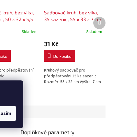
kruh, bez víka,
Sadbovač kruh, bez víka,
c, 50 x 32 x 5,5
35 sazenic, 55 x 33 x 7 cm
Další
produkt
Skladem
Skladem
31 Kč
šíku
Do košíku
pro předpěstování
Kruhový sadbovač pro
ic.
předpěstování 35 ks sazenic.
Rozměr: 55 x 33 cm Výška: 7 cm
lasím
Doplňkové parametry