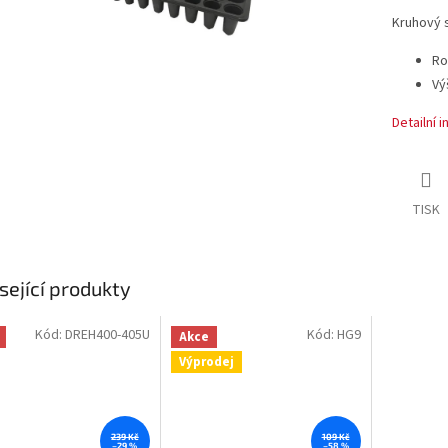
Kruhový 
Ro
Vý
Detailní 
TISK
sející produkty
Kód:
DREH400-405U
Kód:
HG9
Akce
Výprodej
239 Kč
109 Kč
–29 %
–58 %