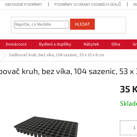
OBCHODNÍ PODMÍNKY
PODMÍNKY OCHRANY OSOBNÍCH ÚDAJŮ
I
HLEDAT
Domácnost
Bydlení a doplňky
Nábytek
Dílna
Gr
Sadbovač kruh, bez víka, 104 sazenic, 53 x 33 x 6 cm
ovač kruh, bez víka, 104 sazenic, 53 x
35 
Měrná
Skla
cena: