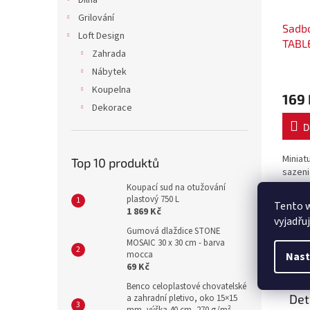
Dílna
Grilování
Sadb
Loft Design
TABL
Zahrada
barv
Nábytek
Koupelna
169 
Dekorace
D
Miniat
Top 10 produktů
sazeni
Koupací sud na otužování
plastový 750 L
Tento 
1 869 Kč
vyjadřu
Gumová dlaždice STONE
MOSAIC 30 x 30 cm - barva
Popi
mocca
Nast
69 Kč
Benco celoplastové chovatelské
Det
a zahradní pletivo, oko 15×15