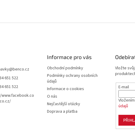
Informace pro vás
Odebíra
Obchodní podmínky
Vložte svů
navky
@
benco.cz
produktech
Podmínky ochrany osobních
34 651 522
údajů
34 651 522
E-mail
Informace o cookies
//www.facebook.co
O nás
Vložením
co.cz/
Nejčastější otázky
údajů
Doprava a platba
PŘIHL