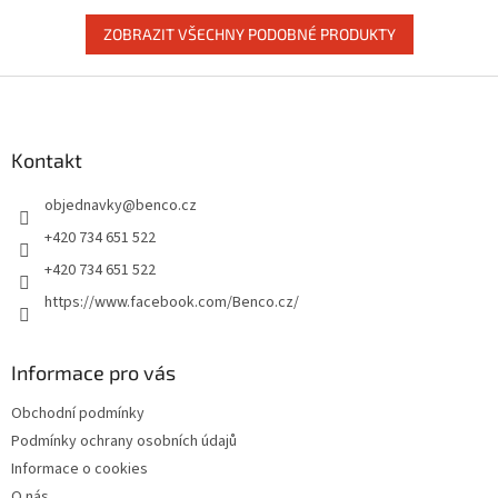
ZOBRAZIT VŠECHNY PODOBNÉ PRODUKTY
Z
á
p
a
Kontakt
t
objednavky
@
benco.cz
í
+420 734 651 522
+420 734 651 522
https://www.facebook.com/Benco.cz/
Informace pro vás
Obchodní podmínky
Podmínky ochrany osobních údajů
Informace o cookies
O nás