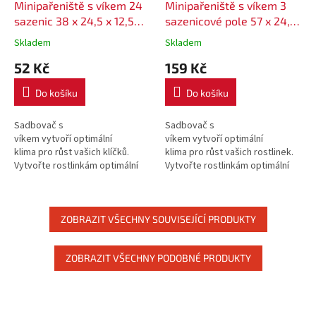
Minipařeniště s víkem 24
Minipařeniště s víkem 3
sazenic 38 x 24,5 x 12,5
sazenicové pole 57 x 24,5
cm
x 13,5 cm
Skladem
Skladem
52 Kč
159 Kč
Do košíku
Do košíku
Sadbovač s
Sadbovač s
víkem vytvoří optimální
víkem vytvoří optimální
klima pro růst vašich klíčků.
klima pro růst vašich rostlinek.
Vytvořte rostlinkám optimální
Vytvořte rostlinkám optimální
podmínky pro klíčení a růst.
podmínky pro klíčení a růst.
ZOBRAZIT VŠECHNY SOUVISEJÍCÍ PRODUKTY
ZOBRAZIT VŠECHNY PODOBNÉ PRODUKTY