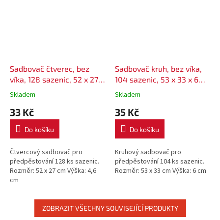
Sadbovač čtverec, bez
Sadbovač kruh, bez víka,
víka, 128 sazenic, 52 x 27 x
104 sazenic, 53 x 33 x 6
4,6 cm
cm
Skladem
Skladem
33 Kč
35 Kč
Do košíku
Do košíku
Čtvercový sadbovač pro
Kruhový sadbovač pro
předpěstování 128 ks sazenic.
předpěstování 104 ks sazenic.
Rozměr: 52 x 27 cm Výška: 4,6
Rozměr: 53 x 33 cm Výška: 6 cm
cm
ZOBRAZIT VŠECHNY SOUVISEJÍCÍ PRODUKTY