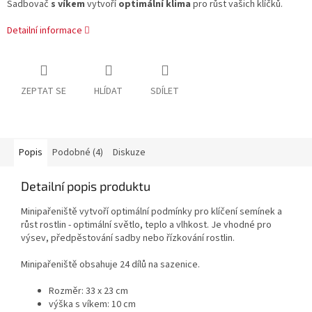
Sadbovač
s víkem
vytvoří
optimální klima
pro růst vašich klíčků.
Detailní informace
ZEPTAT SE
HLÍDAT
SDÍLET
Popis
Podobné (4)
Diskuze
Detailní popis produktu
Minipařeniště vytvoří optimální podmínky pro klíčení semínek a
růst rostlin - optimální světlo, teplo a vlhkost. Je vhodné pro
výsev, předpěstování sadby nebo řízkování rostlin.
Minipařeniště obsahuje 24 dílů na sazenice.
Rozměr: 33 x 23 cm
výška s víkem: 10 cm