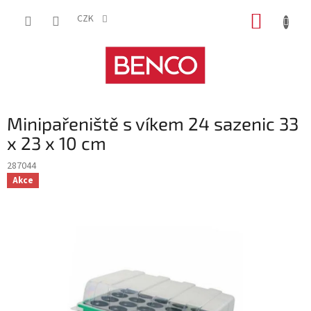
Přejít
NÁKUP
na
CZK
obsah
KOŠÍK
Minipařeniště s víkem 24 sazenic 33
x 23 x 10 cm
287044
Akce