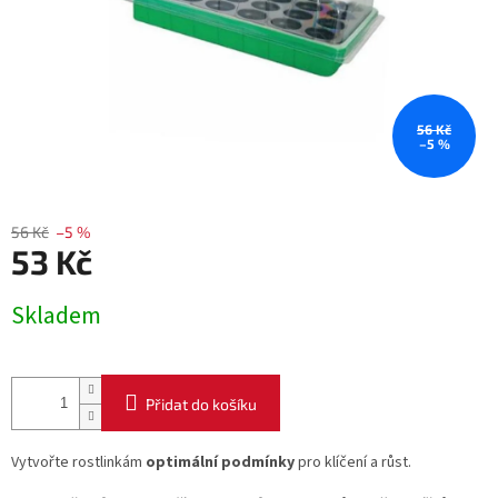
56 Kč
–5 %
56 Kč
–5 %
53 Kč
Měrná
Skladem
cena:
Přidat do košíku
Vytvořte rostlinkám
optimální podmínky
pro klíčení a růst.