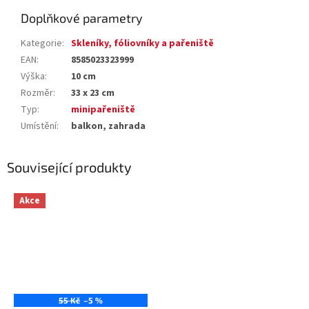
Doplňkové parametry
Kategorie
:
Skleníky, fóliovníky a pařeniště
EAN
:
8585023323999
Výška
:
10 cm
Rozměr
:
33 x 23 cm
Typ
:
minipařeniště
Umístění
:
balkon, zahrada
Související produkty
Akce
55 Kč
–5 %